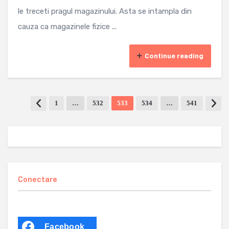
le treceti pragul magazinului. Asta se intampla din
cauza ca magazinele fizice ...
Continue reading
1
…
532
533
534
…
541
Conectare
Facebook