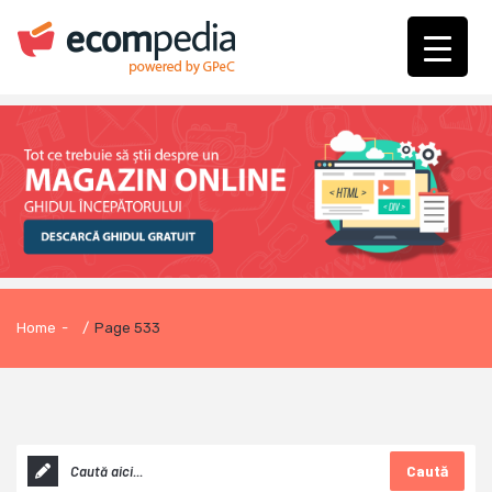
Home
-
/
Page 533
Caută