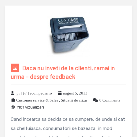
Daca nu inveti de la clienti, ramai in
urma – despre feedback
pr [ @ ] ecompedia ro
august 5, 2013
Customer service & Sales
,
Situatii de criza
0 Comments
1181 vizualizari
Cand incearca sa decida ce sa cumpere, de unde si cat
sa cheltuiasca, consumatorii se bazeaza, in mod