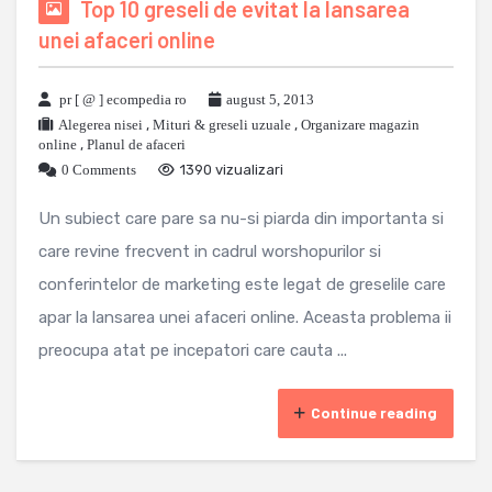
Top 10 greseli de evitat la lansarea
unei afaceri online
pr [ @ ] ecompedia ro
august 5, 2013
Alegerea nisei
,
Mituri & greseli uzuale
,
Organizare magazin
online
,
Planul de afaceri
0 Comments
1390 vizualizari
Un subiect care pare sa nu-si piarda din importanta si
care revine frecvent in cadrul worshopurilor si
conferintelor de marketing este legat de greselile care
apar la lansarea unei afaceri online. Aceasta problema ii
preocupa atat pe incepatori care cauta ...
Continue reading