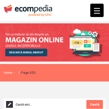
Home
-
/
Page 533
Caută