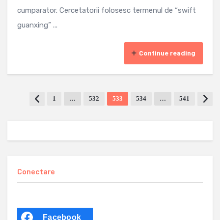
cumparator. Cercetatorii folosesc termenul de “swift
guanxing” ...
Continue reading
1
…
532
533
534
…
541
Conectare
Facebook