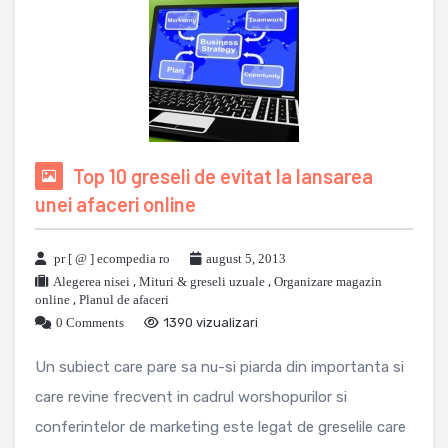
Top 10 greseli de evitat la lansarea
unei afaceri online
pr [ @ ] ecompedia ro
august 5, 2013
Alegerea nisei
,
Mituri & greseli uzuale
,
Organizare magazin
online
,
Planul de afaceri
0 Comments
1390 vizualizari
Un subiect care pare sa nu-si piarda din importanta si
care revine frecvent in cadrul worshopurilor si
conferintelor de marketing este legat de greselile care