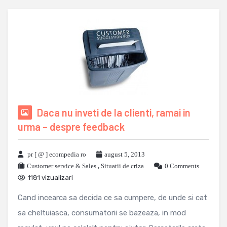
Daca nu inveti de la clienti, ramai in
urma – despre feedback
pr [ @ ] ecompedia ro
august 5, 2013
Customer service & Sales
,
Situatii de criza
0 Comments
1181 vizualizari
Cand incearca sa decida ce sa cumpere, de unde si cat
sa cheltuiasca, consumatorii se bazeaza, in mod