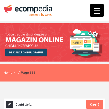
Home
-
/
Page 533
Caută