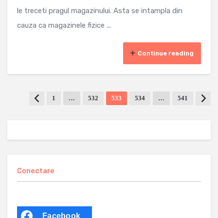
le treceti pragul magazinului. Asta se intampla din
cauza ca magazinele fizice ...
Continue reading
1
…
532
533
534
…
541
Conectare
Facebook