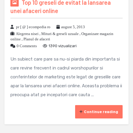
Top 10 greseli de evitat la lansarea
unei afaceri online
pr [ @ ] ecompedia ro
august 5, 2013
Alegerea nisei
,
Mituri & greseli uzuale
,
Organizare magazin
online
,
Planul de afaceri
0 Comments
1390 vizualizari
Un subiect care pare sa nu-si piarda din importanta si
care revine frecvent in cadrul worshopurilor si
conferintelor de marketing este legat de greselile care
apar la lansarea unei afaceri online. Aceasta problema ii
preocupa atat pe incepatori care cauta ...
Continue reading