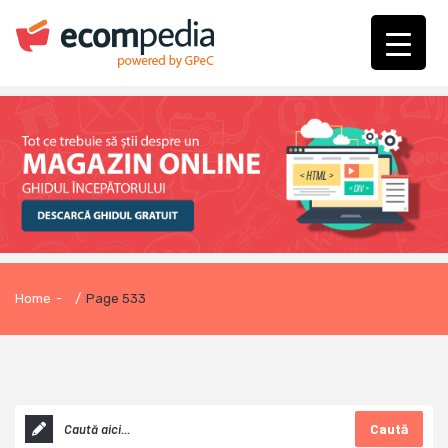
Home
-
/
Page 533
Caută