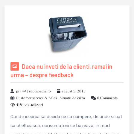
Daca nu inveti de la clienti, ramai in
urma – despre feedback
pr [ @ ] ecompedia ro
august 5, 2013
Customer service & Sales
,
Situatii de criza
0 Comments
1181 vizualizari
Cand incearca sa decida ce sa cumpere, de unde si cat
sa cheltuiasca, consumatorii se bazeaza, in mod