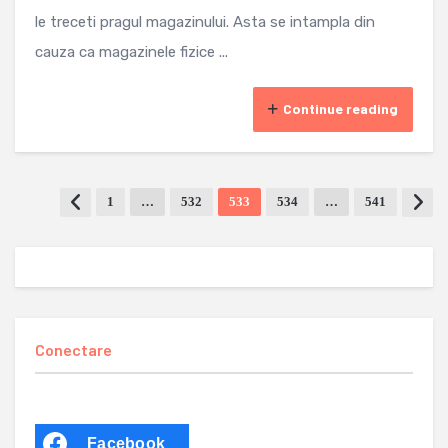
le treceti pragul magazinului. Asta se intampla din
cauza ca magazinele fizice ...
Continue reading
1
…
532
533
534
…
541
Conectare
Facebook