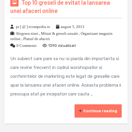
Top 10 greseli de evitat la lansarea
unei afaceri online
pr [ @ ] ecompedia ro
august 5, 2013
Alegerea nisei
,
Mituri & greseli uzuale
,
Organizare magazin
online
,
Planul de afaceri
0 Comments
1390 vizualizari
Un subiect care pare sa nu-si piarda din importanta si
care revine frecvent in cadrul worshopurilor si
conferintelor de marketing este legat de greselile care
apar la lansarea unei afaceri online. Aceasta problema ii
preocupa atat pe incepatori care cauta ...
Continue reading