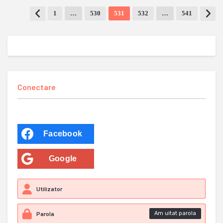
1
…
530
531
532
…
541
Conectare
Facebook
Google
Am uitat parola