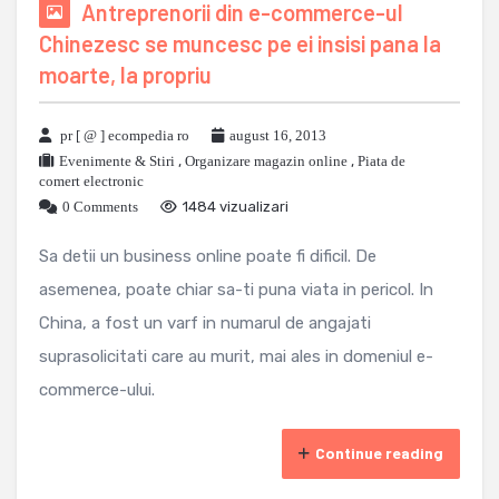
Antreprenorii din e-commerce-ul
Chinezesc se muncesc pe ei insisi pana la
moarte, la propriu
pr [ @ ] ecompedia ro
august 16, 2013
Evenimente & Stiri
,
Organizare magazin online
,
Piata de
comert electronic
0 Comments
1484 vizualizari
Sa detii un business online poate fi dificil. De
asemenea, poate chiar sa-ti puna viata in pericol. In
China, a fost un varf in numarul de angajati
suprasolicitati care au murit, mai ales in domeniul e-
commerce-ului.
Continue reading