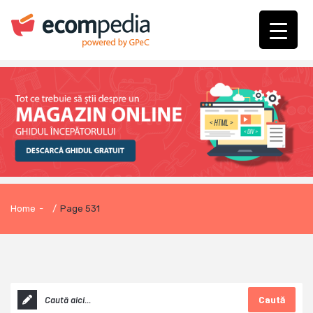
Home
-
/
Page 531
Caută