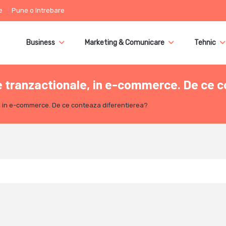
e
Pune o întrebare
Business
Marketing & Comunicare
Tehnic
 tranzactionale, in e-commerce. De ce c
, in e-commerce. De ce conteaza diferentierea?