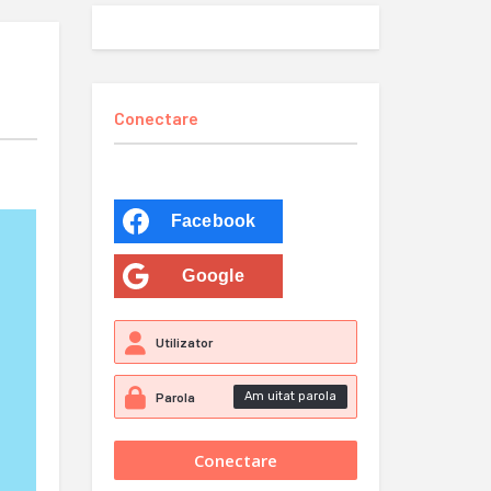
Conectare
Facebook
Google
Am uitat parola