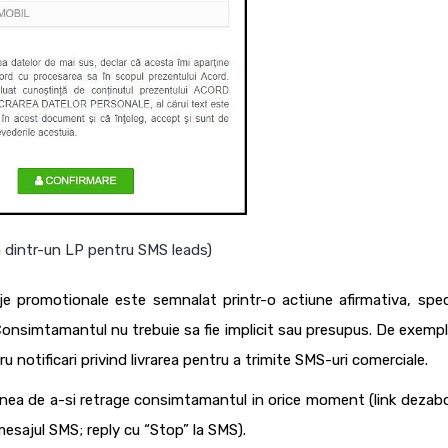
a dintr-un LP pentru SMS leads)
e promotionale este semnalat printr-o actiune afirmativa, speci
Consimtamantul nu trebuie sa fie implicit sau presupus. De exemp
 notificari privind livrarea pentru a trimite SMS-uri comerciale
.
iunea de a-si retrage consimtamantul in orice moment (link dezab
mesajul SMS; reply cu “Stop” la SMS).