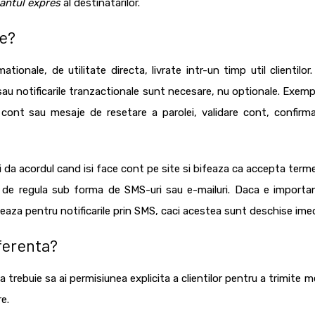
antul
expres
al destinatarilor.
le?
ionale, de utilitate directa, livrate intr-un timp util clientilor.
au notificarile tranzactionale sunt necesare, nu optionale.
Exemp
 cont sau mesaje de resetare a parolei, validare cont, confirma
i da acordul cand isi face cont pe site si bifeaza ca accepta terme
e de regula sub forma de SMS-uri sau e-mailuri. Daca e importa
pteaza pentru notificarile prin SMS, caci acestea sunt deschise imed
ferenta?
a trebuie sa ai permisiunea explicita a clientilor pentru a trimite 
e.