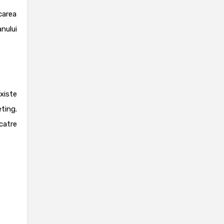
carea
nului
xiste
eting
.
catre