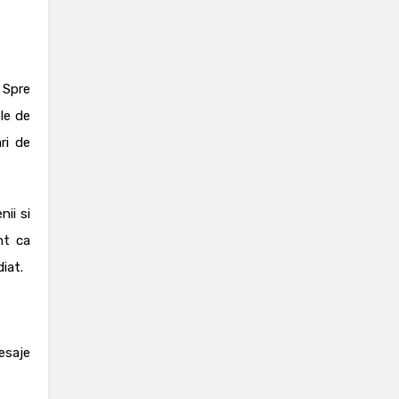
 Spre
le de
ri de
nii si
nt ca
iat.
mesaje