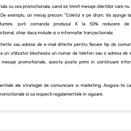
la cu cea promotionala, cand se trimit mesaje clientilor care nu 
e. De exemplu, un mesaj precum “
Coletul e pe drum. Va ajunge la
ultumire, poti comanda produsul X la 50% reducere de a
tional, chiar daca include si o informatie tranzactionala.
erite sau adrese de e-mail diferite pentru fiecare tip de comun
daca un utilizator blocheaza un numar de telefon sau o adresa de e
mesaje promotionale, acesta poate primi in continuare infor
ntiale ale strategiei de comunicare si marketing. Asigura-te ca
promotionale si ca respecti regulamentele in vigoare.