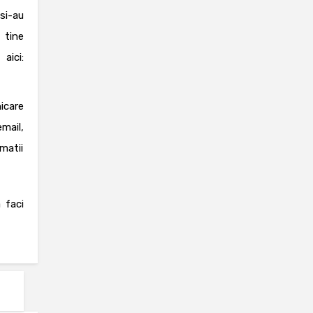
si-au
 tine
ici:
icare
mail,
matii
 faci