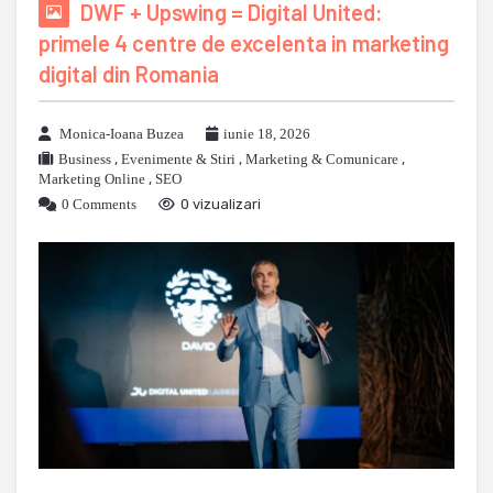
DWF + Upswing = Digital United:
primele 4 centre de excelenta in marketing
digital din Romania
Monica-Ioana Buzea
iunie 18, 2026
Business
,
Evenimente & Stiri
,
Marketing & Comunicare
,
Marketing Online
,
SEO
0 Comments
0 vizualizari