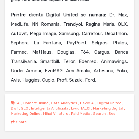
Printre clientii Digital United se numara:
Dr. Max,
MedLife, NN Romania, Trendyol, Regina Maria, OLX,
Autovit, Mega Image, Samsung, Carrefour, Decathlon,
Sephora, La Fantana, PayPoint, Selgros, Philips,
Farmec, MatHaus, Douglas, F64, Cargus, Banca
Transilvania, Smartbill, Teilor, Edenred, Animawings,
Under Armour, EvoMAG, Ami Amalia, Artesana, Yoko,
Avis, Huggies, Cupio, Profi, Suzuki, Ford.
AI
,
Comert Online
,
Data Analytics
,
David AI
,
Digital United
,
Dwf
,
GEO
,
Inteligenta Artificiala
,
Liviu TALOI
,
Marketing Digital
,
Marketing Online
,
Mihai Vinatoru
,
Paid Media
,
Search
,
Seo
Share