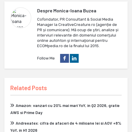
Despre
Monica-Ioana Buzea
Cofondator, PR Consultant & Social Media
Manager la CreativeCreature.ro (agenție de
PR și comunicare). Mă ocup de ştiri, analize și
interviuri relevante din domeniul comerţului
online autohton şi internaţional pentru
ECOMpedia.ro de la finalul lui 2015.
Follow Me
Related Posts
Amazon: vanzari cu 20% mai mari YoY, in Q2 2026, gratie
AWS si Prime Day
Andreeatex: cifra de afaceri de 4 milioane lei si AOV +8%
YoY, in H1 2026