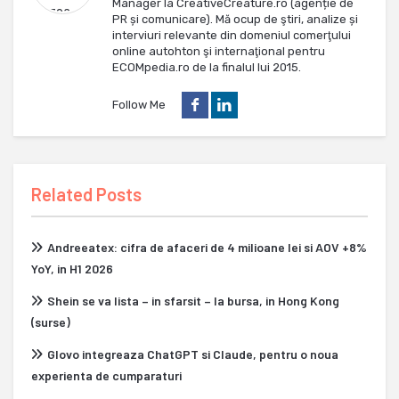
Manager la CreativeCreature.ro (agenție de
PR și comunicare). Mă ocup de ştiri, analize și
interviuri relevante din domeniul comerţului
online autohton şi internaţional pentru
ECOMpedia.ro de la finalul lui 2015.
Follow Me
Related Posts
Andreeatex: cifra de afaceri de 4 milioane lei si AOV +8%
YoY, in H1 2026
Shein se va lista – in sfarsit – la bursa, in Hong Kong
(surse)
Glovo integreaza ChatGPT si Claude, pentru o noua
experienta de cumparaturi