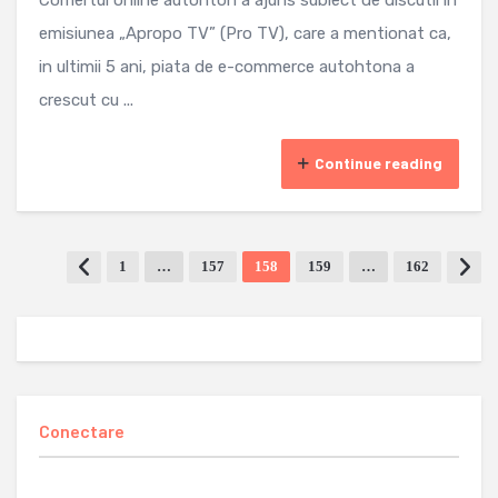
Comertul online autohton a ajuns subiect de discutii in
emisiunea „Apropo TV” (Pro TV), care a mentionat ca,
in ultimii 5 ani, piata de e-commerce autohtona a
crescut cu ...
Continue reading
1
…
157
158
159
…
162
Conectare