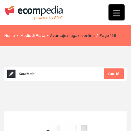
Home
-
Mediu & Piata
-
Avantaje magazin online
/
Page 158
Caută