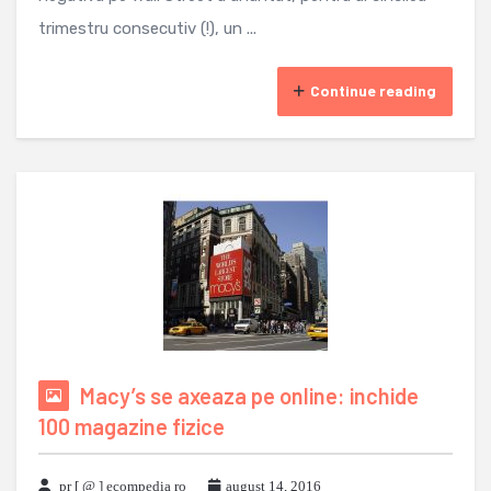
trimestru consecutiv (!), un ...
Continue reading
Macy’s se axeaza pe online: inchide
100 magazine fizice
pr [ @ ] ecompedia ro
august 14, 2016