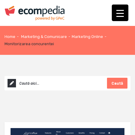
Home
-
Marketing & Comunicare
-
Marketing Online
-
Monitorizarea concurentei
Caută