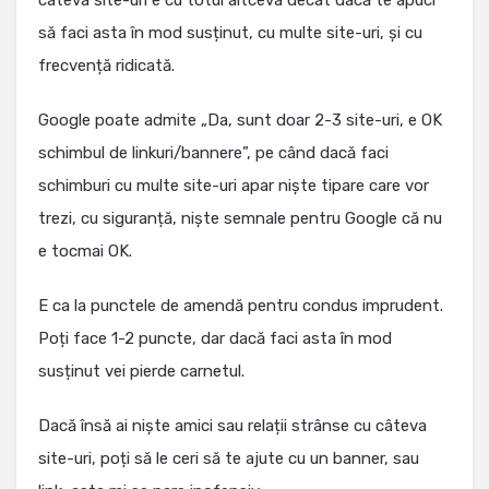
câteva site-uri e cu totul altceva decât dacă te apuci
să faci asta în mod susținut, cu multe site-uri, și cu
frecvență ridicată.
Google poate admite „Da, sunt doar 2-3 site-uri, e OK
schimbul de linkuri/bannere”, pe când dacă faci
schimburi cu multe site-uri apar niște tipare care vor
trezi, cu siguranță, niște semnale pentru Google că nu
e tocmai OK.
E ca la punctele de amendă pentru condus imprudent.
Poți face 1-2 puncte, dar dacă faci asta în mod
susținut vei pierde carnetul.
Dacă însă ai niște amici sau relații strânse cu câteva
site-uri, poți să le ceri să te ajute cu un banner, sau