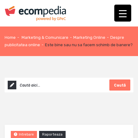
Home
-
Marketing & Comunicare
-
Marketing Online
-
Despre
publicitatea online
-
Este bine sau nu sa facem schimb de banere?
Caută
Raporteaza
Intrebare