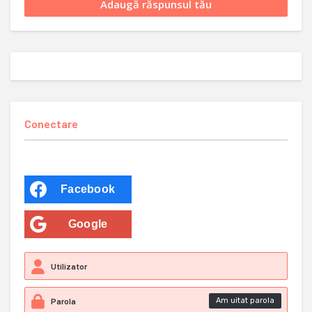
Conectare
Facebook
Google
Am uitat parola