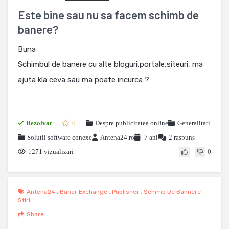
Este bine sau nu sa facem schimb de
banere?
Buna
Schimbul de banere cu alte bloguri,portale,siteuri, ma
ajuta kla ceva sau ma poate incurca ?
Rezolvat
0
Despre publicitatea online
Generalitati
Solutii software conexe
Antena24.ro
7 ani
2 raspuns
1271 vizualizari
0
Antena24
,
Baner Exchange
,
Publisher
,
Schimb De Bannere
,
Stiri
Share