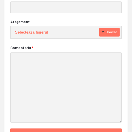
Ataşament
Selectează fișierul
Browse
Comentariu
*