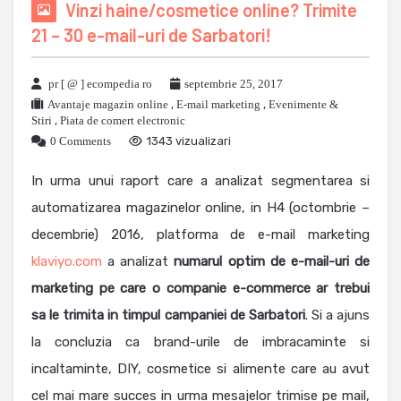
Vinzi haine/cosmetice online? Trimite
21 – 30 e-mail-uri de Sarbatori!
pr [ @ ] ecompedia ro
septembrie 25, 2017
Avantaje magazin online
,
E-mail marketing
,
Evenimente &
Stiri
,
Piata de comert electronic
0 Comments
1343 vizualizari
In urma unui raport care a analizat segmentarea si
automatizarea magazinelor online, in H4 (octombrie –
decembrie) 2016, platforma de e-mail marketing
klaviyo.com
a analizat
numarul optim de e-mail-uri de
marketing pe care o companie e-commerce ar trebui
sa le trimita in timpul campaniei de Sarbatori
. Si a ajuns
la concluzia ca brand-urile de imbracaminte si
incaltaminte, DIY, cosmetice si alimente care au avut
cel mai mare succes in urma mesajelor trimise pe mail,