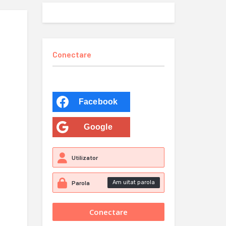
Conectare
Facebook
Google
Am uitat parola