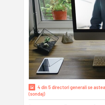
4 din 5 directori generali se as
(sondaj)