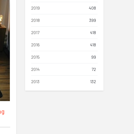
2019
408
2018
399
2017
418
2016
418
2015
99
2014
72
2013
132
ng