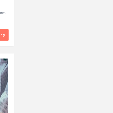
form
ing