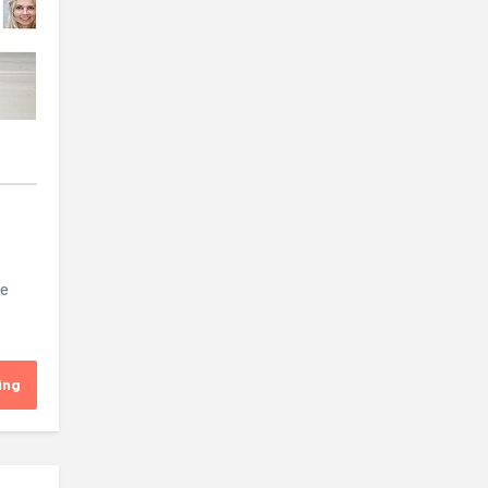
de
ing