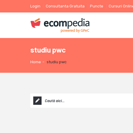
Login
Consultanta Gratuita
Puncte
Cursuri Onlin
studiu pwc
Home
-
studiu pwc