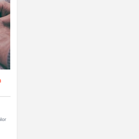
a
lor