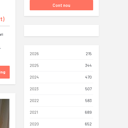
t)
ri
,
2026
215
2025
344
ing
2024
470
2023
507
2022
583
2021
689
2020
652