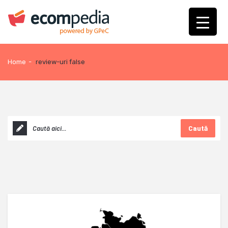
Home
-
review-uri false
Caută