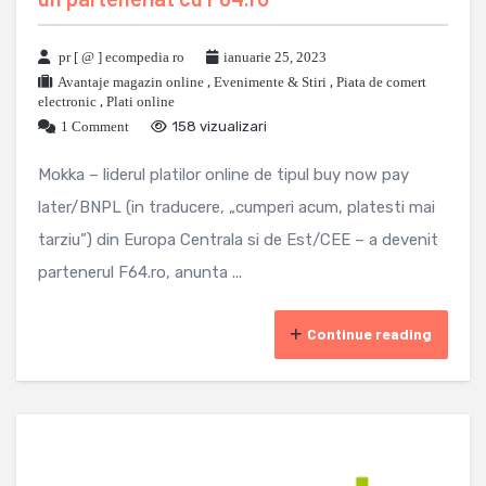
pr [ @ ] ecompedia ro
ianuarie 25, 2023
Avantaje magazin online
,
Evenimente & Stiri
,
Piata de comert
electronic
,
Plati online
1 Comment
158 vizualizari
Mokka – liderul platilor online de tipul buy now pay
later/BNPL (in traducere, „cumperi acum, platesti mai
tarziu”) din Europa Centrala si de Est/CEE – a devenit
partenerul F64.ro, anunta ...
Continue reading