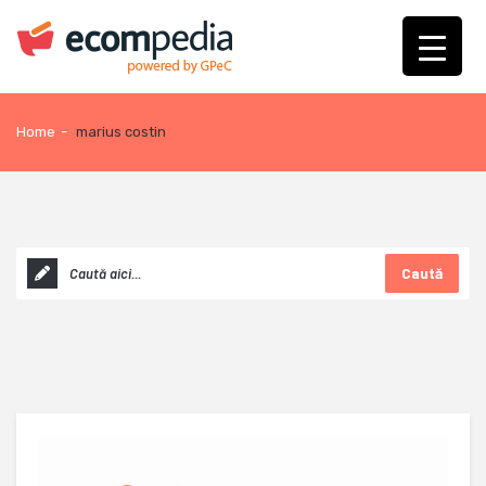
Home
-
marius costin
Caută