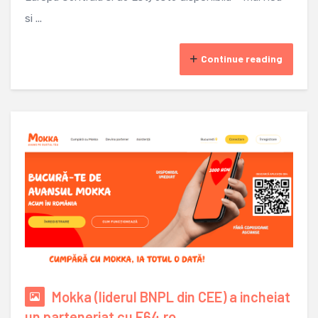
si ...
Continue reading
Mokka (liderul BNPL din CEE) a incheiat
un parteneriat cu F64.ro