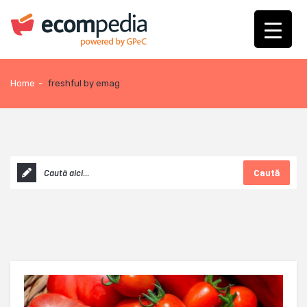
Home
-
freshful by emag
Caută