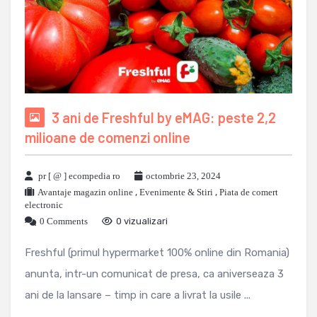
3 ani de Freshful by eMAG: peste 2,2
milioane de comenzi online
pr [ @ ] ecompedia ro
octombrie 23, 2024
Avantaje magazin online
,
Evenimente & Stiri
,
Piata de comert
electronic
0 Comments
0 vizualizari
Freshful (primul hypermarket 100% online din Romania)
anunta, intr-un comunicat de presa, ca aniverseaza 3
ani de la lansare – timp in care a livrat la usile ...