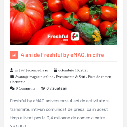
4 ani de Freshful by eMAG, in cifre
pr [ @ ] ecompedia ro
octombrie 16, 2025
Avantaje magazin online
,
Evenimente & Stiri
,
Piata de comert
electronic
0 Comments
0 vizualizari
Freshful by eMAG aniverseaza 4 ani de activitate si
transmite, intr-un comunicat de presa, ca in acest
timp a livrat peste 3,4 milioane de comenzi catre
233.000 ...