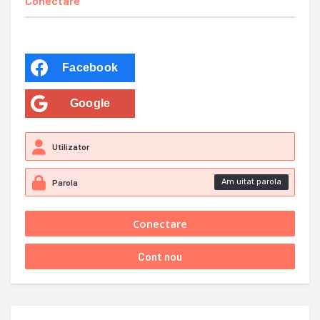
Conectare
Facebook
Google
Am uitat parola