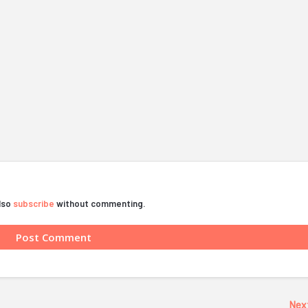
also
subscribe
without commenting.
Nex