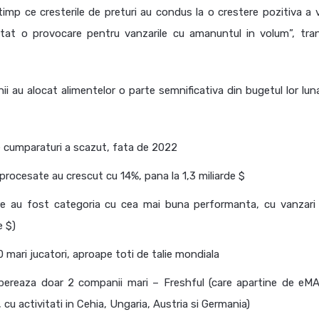
 timp ce cresterile de preturi au condus la o crestere pozitiva a v
tat o provocare pentru vanzarile cu amanuntul in volum”, tra
ii au alocat alimentelor o parte semnificativa din bugetul lor lun
 cumparaturi a scazut, fata de 2022
procesate au crescut cu 14%, pana la 1,3 miliarde $
mare au fost categoria cu cea mai buna performanta, cu vanzari
e $)
0 mari jucatori, aproape toti de talie mondiala
opereaza doar 2 companii mari – Freshful (care apartine de eMA
cu activitati in Cehia, Ungaria, Austria si Germania)