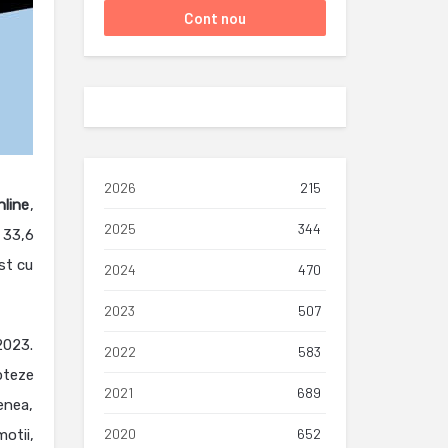
2026
215
nline
,
2025
344
 33,6
st cu
2024
470
2023
507
2023.
2022
583
apteze
2021
689
enea,
2020
652
otii,