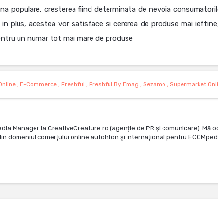
na populare, cresterea fiind determinata de nevoia consumatoril
in plus, acestea vor satisface si cererea de produse mai ieftine,
 pentru un numar tot mai mare de produse
Online
,
E-Commerce
,
Freshful
,
Freshful By Emag
,
Sezamo
,
Supermarket Onl
edia Manager la CreativeCreature.ro (agenție de PR și comunicare). Mă o
te din domeniul comerţului online autohton şi internaţional pentru ECOMped