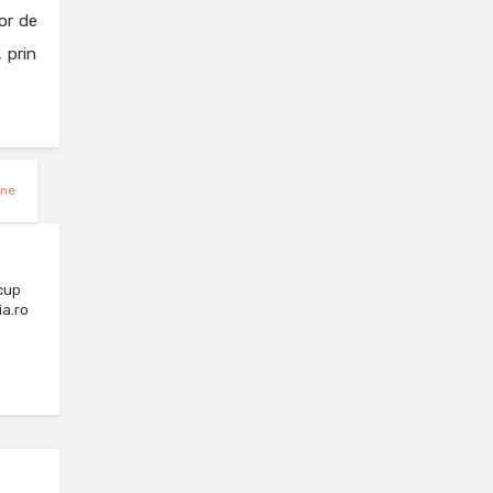
or de
 prin
ine
cup
ia.ro