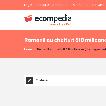
Login
Consultanta Gratuita
Puncte
Cursuri Onlin
Romanii au cheltuit 319 milioan
Home
-
Romanii au cheltuit 319 milioane $ in magazinel