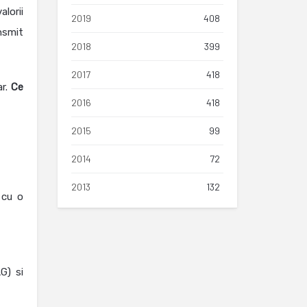
alorii
2019
408
nsmit
2018
399
2017
418
ar.
Ce
2016
418
2015
99
2014
72
2013
132
 cu o
G) si