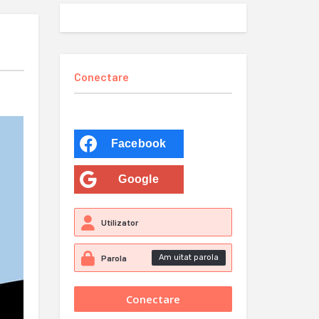
Conectare
Facebook
Google
Am uitat parola