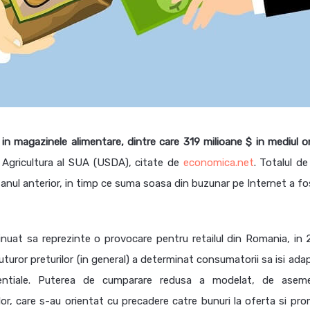
 in magazinele alimentare, dintre care 319 milioane $ in mediul o
u Agricultura al SUA (USDA), citate de
economica.net
. Totalul de
 anul anterior, in timp ce suma soasa din buzunar pe Internet a fo
ntinuat sa reprezinte o provocare pentru retailul din Romania, in 
 a tuturor preturilor (in general) a determinat consumatorii sa isi ad
sentiale. Puterea de cumparare redusa a modelat, de asem
 care s-au orientat cu precadere catre bunuri la oferta si prom