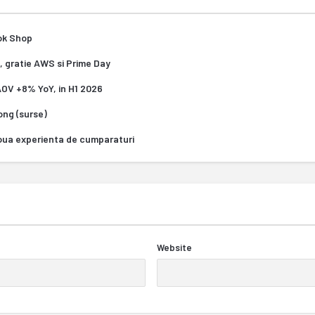
Tok Shop
, gratie AWS si Prime Day
 AOV +8% YoY, in H1 2026
Kong (surse)
oua experienta de cumparaturi
Website