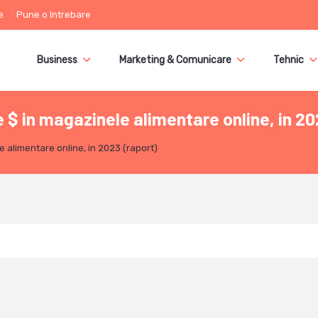
e
Pune o întrebare
Business
Marketing & Comunicare
Tehnic
e $ in magazinele alimentare online, in 20
e alimentare online, in 2023 (raport)