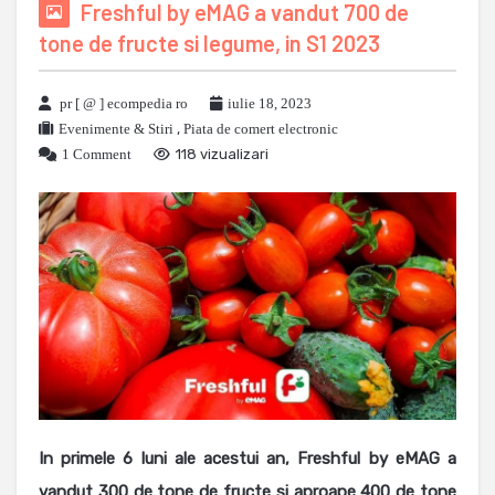
Freshful by eMAG a vandut 700 de
tone de fructe si legume, in S1 2023
pr [ @ ] ecompedia ro
iulie 18, 2023
Evenimente & Stiri
,
Piata de comert electronic
1 Comment
118 vizualizari
In primele 6 luni ale acestui an, Freshful by eMAG a
vandut 300 de tone de fructe si aproape 400 de tone