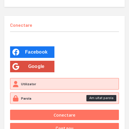
Conectare
Facebook
Google
Am uitat parola