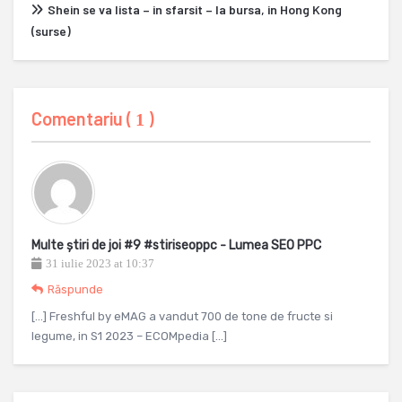
Shein se va lista – in sfarsit – la bursa, in Hong Kong
(surse)
Comentariu (
)
1
Multe știri de joi #9 #stiriseoppc - Lumea SEO PPC
31 iulie 2023 at 10:37
Răspunde
[…] Freshful by eMAG a vandut 700 de tone de fructe si
legume, in S1 2023 – ECOMpedia […]