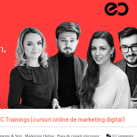
 Trainings (cursuri online de marketing digital)
mente & Stiri
,
Marketing Online
,
Piata de comert electronic
0 Comments