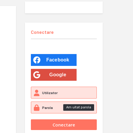
Conectare
Facebook
Google
Am uitat parola