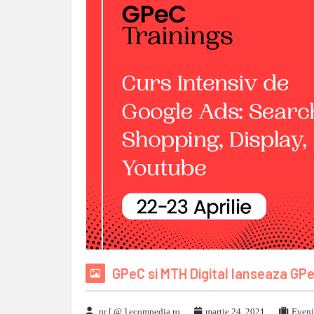
GPeC si MTH Digital lanseaza GPeC
pr [ @ ] ecompedia ro
martie 24, 2021
Eveni