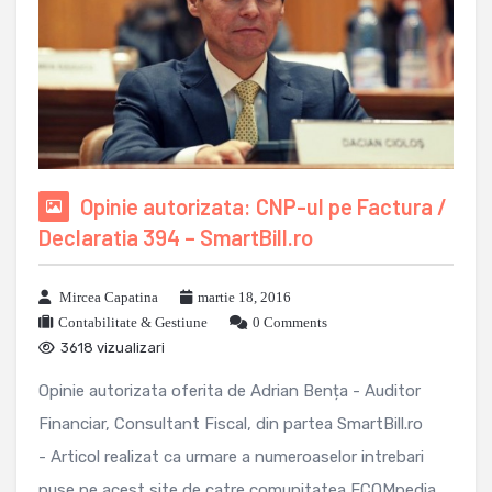
Opinie autorizata: CNP-ul pe Factura /
Declaratia 394 – SmartBill.ro
Mircea Capatina
martie 18, 2016
Contabilitate & Gestiune
0 Comments
3618 vizualizari
Opinie autorizata oferita de Adrian Bența - Auditor
Financiar, Consultant Fiscal, din partea SmartBill.ro
- Articol realizat ca urmare a numeroaselor intrebari
puse pe acest site de catre comunitatea ECOMpedia,