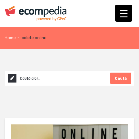
Home
-
colete online
Caută