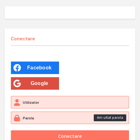
Conectare
Facebook
Google
Am uitat parola