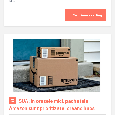
la ...
Continue reading
SUA: in orasele mici, pachetele
Amazon sunt prioritizate, creand haos