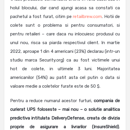
holul blocului, dar cand ajungi acasa sa constati ca
pachetul a fost furat, citim pe
retailbrew.com
. Hotii de
colete sunt o problema si pentru consumatori, si
pentru retaileri – care daca nu inlocuiesc produsul cu
unul nou, risca sa piarda respectivul client. In martie
2022, aproape 1 din 4 americani (23%) declarau (intr-un
studiu marca Security.org) ca au fost victimele unui
hot de colete, in ultimele 3 luni. Majoritatea
americanilor (54%) au patit asta cel putin o data si
valoare medie a coletelor furate este de 50 $.
Pentru a reduce numarul acestor furturi,
compania de
curierat UPS foloseste – mai nou – o solutie analitica
predictiva intitulata DeliveryDefense, creata de divizia
proprie de asigurare a livrarilor (InsureShield)
.