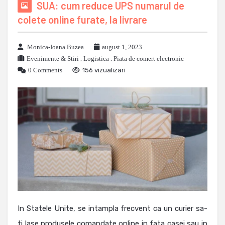
SUA: cum reduce UPS numarul de
colete online furate, la livrare
Monica-Ioana Buzea
august 1, 2023
Evenimente & Stiri
,
Logistica
,
Piata de comert electronic
0 Comments
156 vizualizari
In Statele Unite, se intampla frecvent ca un curier sa-
ti lase produsele comandate online in fata casei sau in