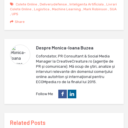
Colete Online
,
Deliverydefense
,
Inteligenta Artificiala
,
Livrari
Colete Online
,
Logistica
,
Machine Learning
,
Mark Robinson
,
SUA
,
UPS
Share
Despre
Monica-Ioana Buzea
Cofondator, PR Consultant & Social Media
Manager la CreativeCreature.ro (agenție de
PR și comunicare). Mă ocup de ştiri, analize și
interviuri relevante din domeniul comerţului
online autohton şi internaţional pentru
ECOMpedia.ro de la finalul lui 2015.
Follow Me
Related Posts