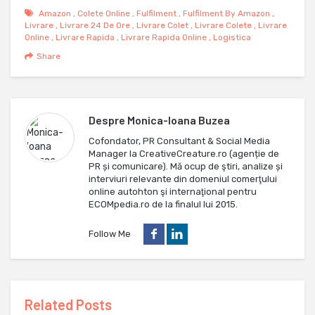
Amazon
,
Colete Online
,
Fulfilment
,
Fulfilment By Amazon
,
Livrare
,
Livrare 24 De Ore
,
Livrare Colet
,
Livrare Colete
,
Livrare
Online
,
Livrare Rapida
,
Livrare Rapida Online
,
Logistica
Share
Despre
Monica-Ioana Buzea
Cofondator, PR Consultant & Social Media
Manager la CreativeCreature.ro (agenție de
PR și comunicare). Mă ocup de ştiri, analize și
interviuri relevante din domeniul comerţului
online autohton şi internaţional pentru
ECOMpedia.ro de la finalul lui 2015.
Follow Me
Related Posts