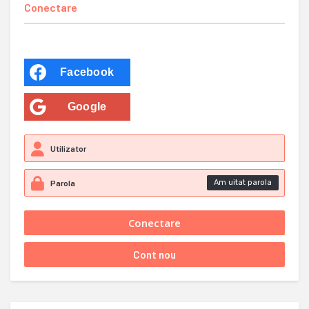
Conectare
Facebook
Google
Am uitat parola