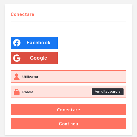
Conectare
Facebook
Google
Am uitat parola