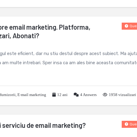
pre email marketing. Platforma,
Ques
zari, Abonati?
l este eficient, dar nu stiu destul despre acest subiect. Ma ajut
a am multe intrebari. Sper insa ca am ales bine aceasta comunitat
furnizorii
,
E-mail marketing
12 ani
4
Answers
1958 vizualizari
i serviciu de email marketing?
Ques