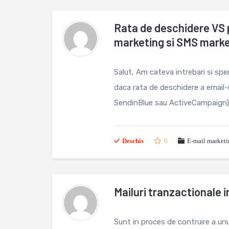
Rata de deschidere VS p
marketing si SMS mark
Salut, Am cateva intrebari si spe
daca rata de deschidere a email-u
SendinBlue sau ActiveCampaign) 
Deschis
0
E-mail market
Mailuri tranzactional
Sunt in proces de contruire a u