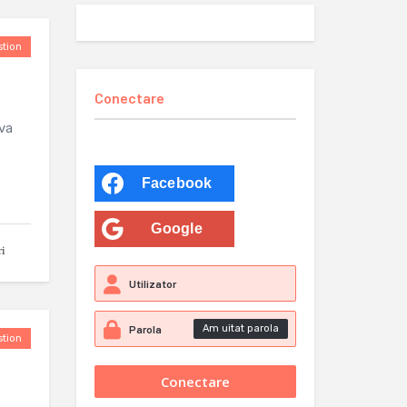
tion
Conectare
mva
Facebook
Google
ri
Am uitat parola
tion