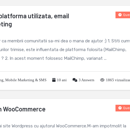
latforma utilizata, email
Ques
eting
r ca membrii comunitatii sa-mi dea o mana de ajutor :) 1. Stiti cu
rilor trimise, este influentata de platforma folosita (MailChimp,
? 2. In acest moment folosesc MailChimp, varianat ...
ing
,
Mobile Marketing & SMS
10 ani
3
Answers
1865 vizualiza
e in WooCommerce
Ques
nui site Wordpress cu ajutorul WooCommerce.M-am impotmolit la