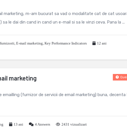
il marketing, m-am bucurat sa vad o modalitate cat de cat usoar
) sa le dai din cand in cand un e-mail si sa le vinzi ceva. Pana la ...
furnizorii
,
E-mail marketing
,
Key Performance Indicators
12 ani
mail marketing
Ques
 emailling (furnizor de servicii de email marketing) buna, decenta 
ing
13 ani
4
Answers
2431 vizualizari