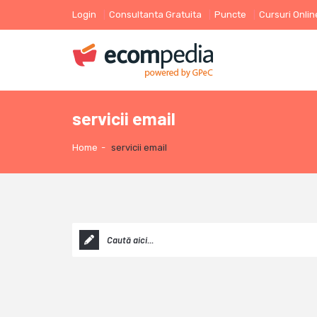
Login
Consultanta Gratuita
Puncte
Cursuri Onlin
servicii email
Home
-
servicii email