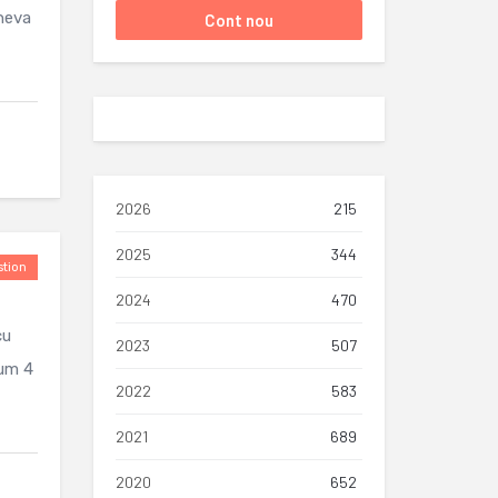
ineva
2026
215
2025
344
tion
2024
470
cu
2023
507
cum 4
2022
583
2021
689
2020
652