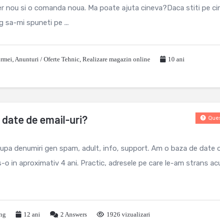
user nou si o comanda noua. Ma poate ajuta cineva?Daca stiti pe c
 sa-mi spuneti pe ...
ormei
,
Anunturi / Oferte Tehnic
,
Realizare magazin online
10 ani
date de email-uri?
Ques
 dupa denumiri gen spam, adult, info, support. Am o baza de date 
s-o in aproximativ 4 ani. Practic, adresele pe care le-am strans a
ing
12 ani
2
Answers
1926 vizualizari