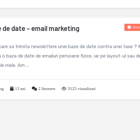
 de date – email marketing
Ques
are sa trimita newslettere unei baze de date contra unei taxe ? 
o baza de date de emailuri persoane fizice, iar pe layout-ul sau d
e mele. Am ...
ing
13 ani
2
Answers
3125 vizualizari