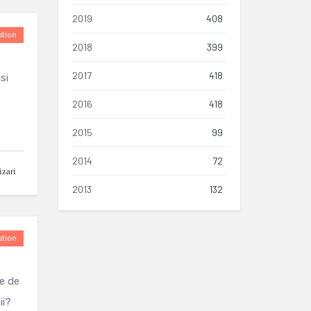
2019
408
tion
2018
399
2017
418
si
2016
418
2015
99
2014
72
izari
2013
132
tion
le de
ii?