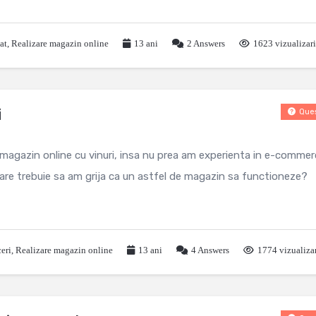
at
,
Realizare magazin online
13 ani
2
Answers
1623 vizualizari
i
Ques
magazin online cu vinuri, insa nu prea am experienta in e-commer
 care trebuie sa am grija ca un astfel de magazin sa functioneze?
ceri
,
Realizare magazin online
13 ani
4
Answers
1774 vizualiza