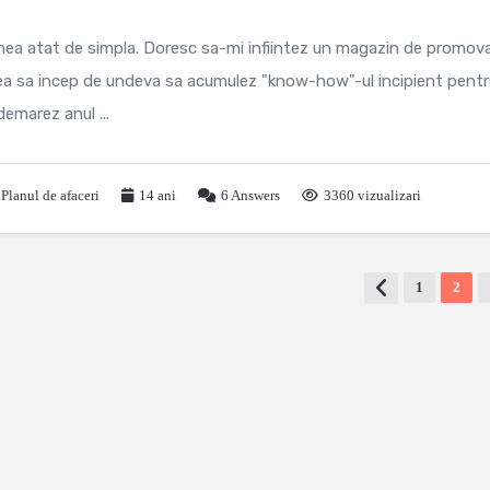
mea atat de simpla. Doresc sa-mi infiintez un magazin de promov
 vrea sa incep de undeva sa acumulez "know-how"-ul incipient pent
demarez anul ...
,
Planul de afaceri
14 ani
6
Answers
3360 vizualizari
1
2