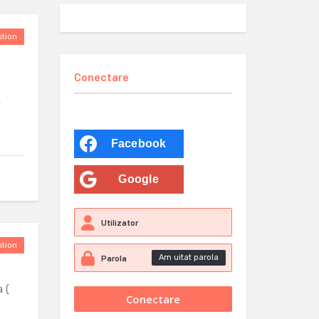
tion
Conectare
a
Facebook
Google
tion
Am uitat parola
 (