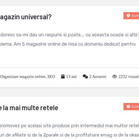
agazin universal?
Ques
oresc sa-mi dau un raspuns si poate.... cu aceasta ocazie si altii i
roblema. Am 5 magazine online de nisa cu domeniu dedicat pentru
,
Organizare magazin online
,
SEO
13 ani
2
Answers
2252 vizual
e la mai multe retele
Ques
romovez pe acelasi site produse prin intermediul mai multor rete
kuri de afiliate si de la 2parale si de la profitshare emag si de la okaz