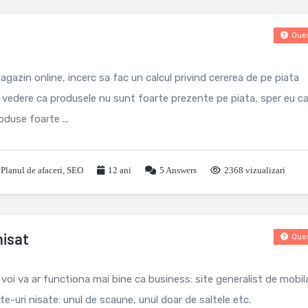
Ques
gazin online, incerc sa fac un calcul privind cererea de pe piata
vedere ca produsele nu sunt foarte prezente pe piata, sper eu c
oduse foarte ...
,
Planul de afaceri
,
SEO
12 ani
5
Answers
2368 vizualizari
nisat
Ques
voi va ar functiona mai bine ca business: site generalist de mobila
te-uri nisate: unul de scaune, unul doar de saltele etc.