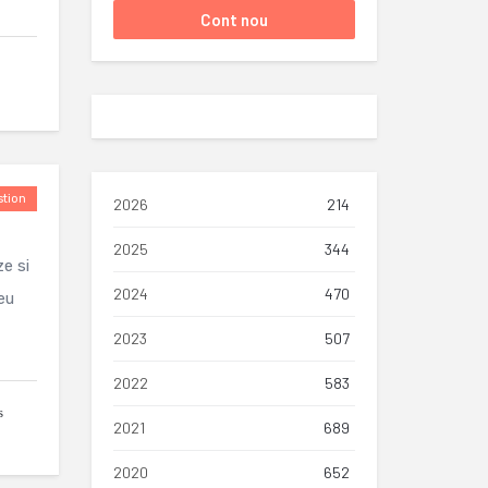
tion
2026
214
2025
344
e si
2024
470
eu
2023
507
2022
583
s
2021
689
2020
652