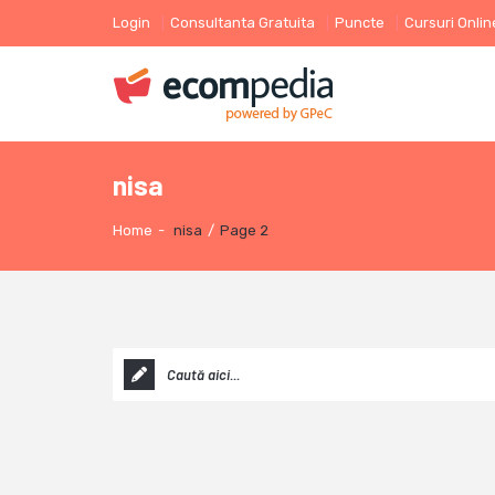
Login
Consultanta Gratuita
Puncte
Cursuri Onlin
nisa
Home
-
nisa
/
Page 2