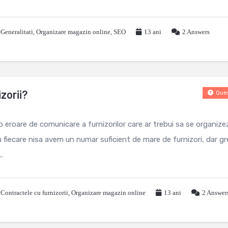
,
Generalitati
,
Organizare magazin online
,
SEO
13 ani
2
Answers
zorii?
Ques
eroare de comunicare a furnizorilor care ar trebui sa se organizez
ru fiecare nisa avem un numar suficient de mare de furnizori, dar gr
.
,
Contractele cu furnizorii
,
Organizare magazin online
13 ani
2
Answer