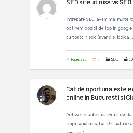
SEO siteuri nisa vs SEO 
Intrebare SEO: avem mai multe to
obtinem pozitii de top in google l
cu toate nisele (avand si logica, ..
Rezolvat
0
SEO
13
Cat de oportuna este ext
online in Bucuresti si Cl
Activez in online cu livrare de fl
cluj in anul urmator. Din cata ex
sau cluj? ...