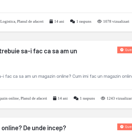
,
Logistica
,
Planul de afaceri
14 ani
1
raspuns
1078 vizualizari
trebuie sa-i fac ca sa am un
Ques
sa-i fac ca sa am un magazin online? Cum imi fac un magazin onli
azin online
,
Planul de afaceri
14 ani
1
raspuns
1243 vizualizar
 online? De unde incep?
Ques