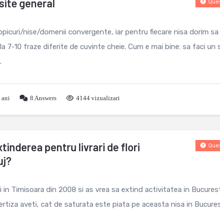
site general
Ques
picuri/nise/domenii convergente, iar pentru fiecare nisa dorim sa
a 7-10 fraze diferite de cuvinte cheie. Cum e mai bine: sa faci un 
.
 ani
8
Answers
4144 vizualizari
inderea pentru livrari de flori
Ques
uj?
ori in Timisoara din 2008 si as vrea sa extind activitatea in Bucurest
pertiza aveti, cat de saturata este piata pe aceasta nisa in Bucures