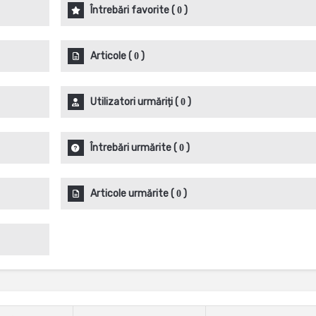
Întrebări favorite
(
)
0
Articole
(
)
0
Utilizatori urmăriți
(
)
0
Întrebări urmărite
(
)
0
Articole urmărite
(
)
0