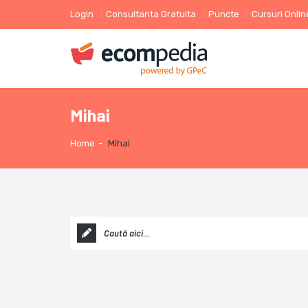
Login
Consultanta Gratuita
Puncte
Cursuri Onlin
Mihai
Home
-
Mihai