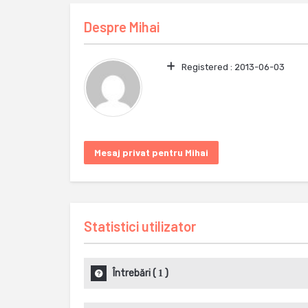
Despre
Mihai
Registered :
2013-06-03
Mesaj privat pentru Mihai
Statistici utilizator
Întrebări
(
)
1