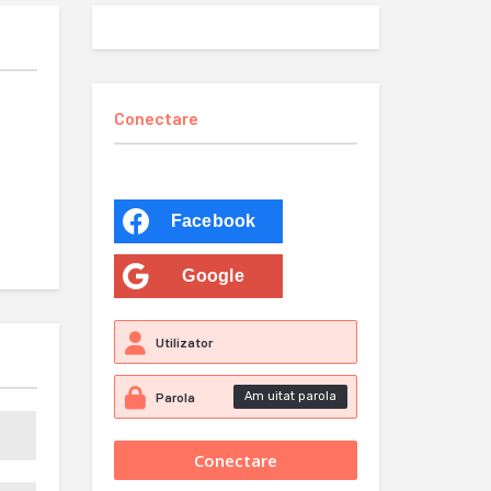
Conectare
Facebook
Google
Am uitat parola