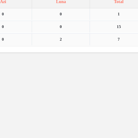
Azi
Luna
Total
0
0
1
0
0
15
0
2
7