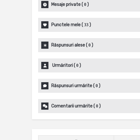
Mesaje private
(
)
0
Punctele mele
(
)
33
Răspunsuri alese
(
)
0
Urmăritori
(
)
0
Răspunsuri urmărite
(
)
0
Comentarii urmărite
(
)
0