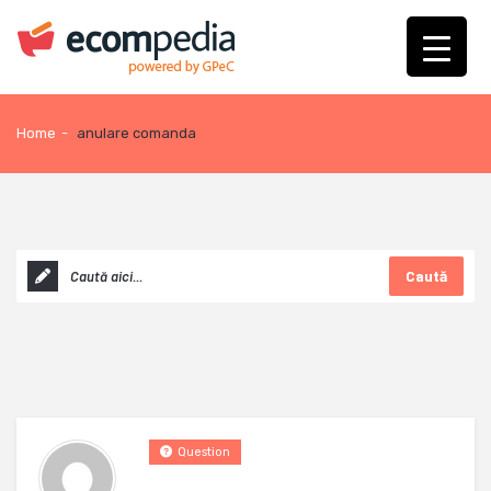
Home
-
anulare comanda
Caută
Question