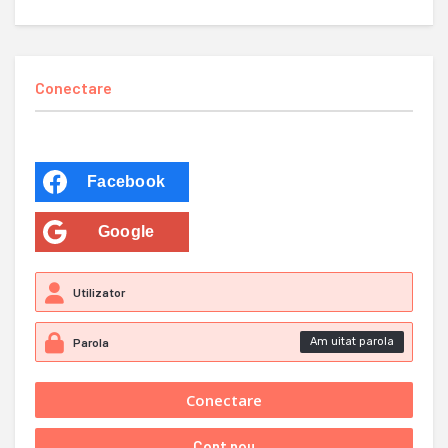
Conectare
Facebook
Google
Am uitat parola