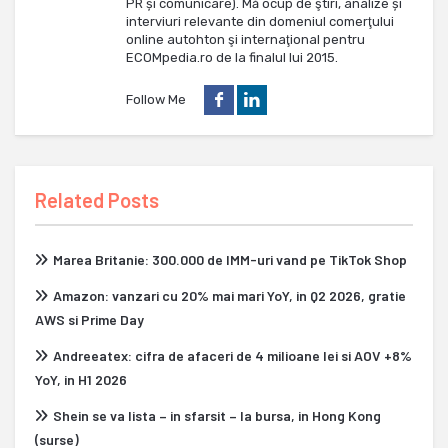
PR și comunicare). Mă ocup de ştiri, analize și
interviuri relevante din domeniul comerţului
online autohton şi internaţional pentru
ECOMpedia.ro de la finalul lui 2015.
Follow Me
Related Posts
Marea Britanie: 300.000 de IMM-uri vand pe TikTok Shop
Amazon: vanzari cu 20% mai mari YoY, in Q2 2026, gratie
AWS si Prime Day
Andreeatex: cifra de afaceri de 4 milioane lei si AOV +8%
YoY, in H1 2026
Shein se va lista – in sfarsit – la bursa, in Hong Kong
(surse)