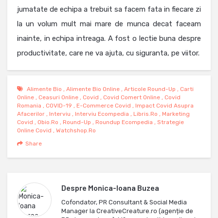
jumatate de echipa a trebuit sa facem fata in fiecare zi
la un volum mult mai mare de munca decat faceam
inainte, in echipa intreaga. A fost o lectie buna despre
productivitate, care ne va ajuta, cu siguranta, pe viitor.
Alimente Bio
,
Alimente Bio Online
,
Articole Round-Up
,
Carti
Online
,
Ceasuri Online
,
Covid
,
Covid Comert Online
,
Covid
Romania
,
COVID-19
,
E-Commerce Covid
,
Impact Covid Asupra
Afacerilor
,
Interviu
,
Interviu Ecompedia
,
Libris.ro
,
Marketing
Covid
,
Obio.ro
,
Round-Up
,
Roundup Ecompedia
,
Strategie
Online Covid
,
Watchshop.ro
Share
Despre
Monica-Ioana Buzea
Cofondator, PR Consultant & Social Media
Manager la CreativeCreature.ro (agenție de