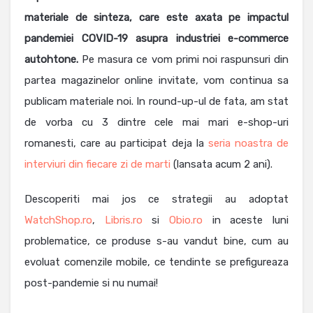
materiale de sinteza, care este axata pe impactul
pandemiei COVID-19 asupra industriei e-commerce
autohtone.
Pe masura ce vom primi noi raspunsuri din
partea magazinelor online invitate, vom continua sa
publicam materiale noi. In round-up-ul de fata, am stat
de vorba cu 3 dintre cele mai mari e-shop-uri
romanesti, care au participat deja la
seria noastra de
interviuri din fiecare zi de marti
(lansata acum 2 ani).
Descoperiti mai jos ce strategii au adoptat
WatchShop.ro
,
Libris.ro
si
Obio.ro
in aceste luni
problematice, ce produse s-au vandut bine, cum au
evoluat comenzile mobile, ce tendinte se prefigureaza
post-pandemie si nu numai!