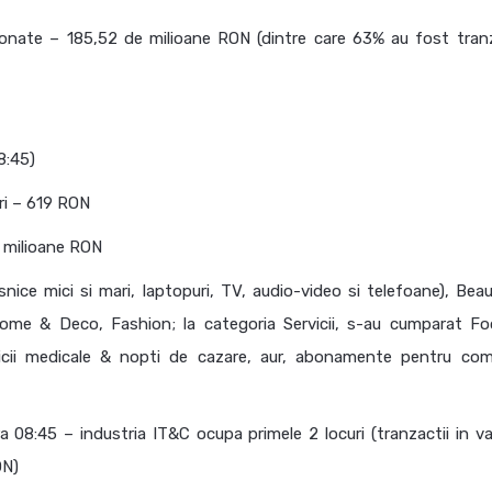
ionate – 185,52 de milioane RON (dintre care 63% au fost tranz
8:45)
ri – 619 RON
e milioane RON
nice mici si mari, laptopuri, TV, audio-video si telefoane), Beau
, Home & Deco, Fashion; la categoria Servicii, s-au cumparat F
icii medicale & nopti de cazare, aur, abonamente pentru com
a 08:45 – industria IT&C ocupa primele 2 locuri (tranzactii in va
ON)