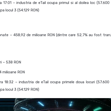
 17:01 – industria de eTail ocupa primul si al doilea loc (57.600
pa locul 3 (54.129 RON)
onate – 458,92 de milioane RON (dintre care 52,7% au fost tranz
ri – 538 RON
34 milioane RON
ra 18:32 – industria de eTail ocupa primele doua locuri (57.600
pa locul 3 (54.129 RON)