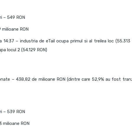
ri – 549 RON
59 milioane RON
 14:37 – industria de eTail ocupa primul si al treilea loc (55.313
pa locul 2 (54.129 RON)
onate – 438,82 de milioane RON (dintre care 52,9% au fost tranz
ri – 539 RON
53 milioane RON