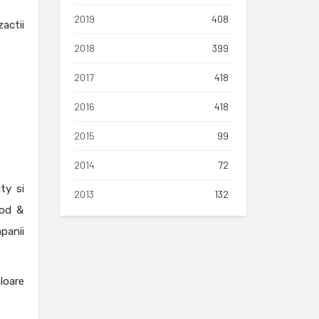
2019
408
actii
2018
399
2017
418
2016
418
2015
99
2014
72
ty si
2013
132
ood &
panii
loare