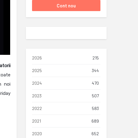
2026
215
atorii
2025
344
toate
2024
470
m noi
riday
2023
507
2022
583
2021
689
2020
652