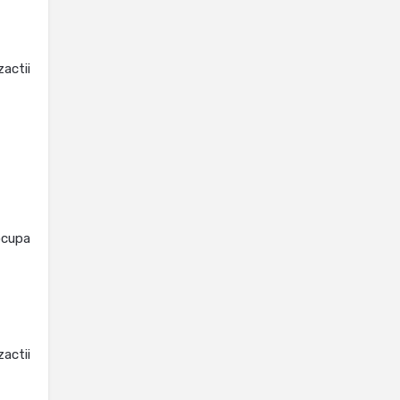
actii
ocupa
actii