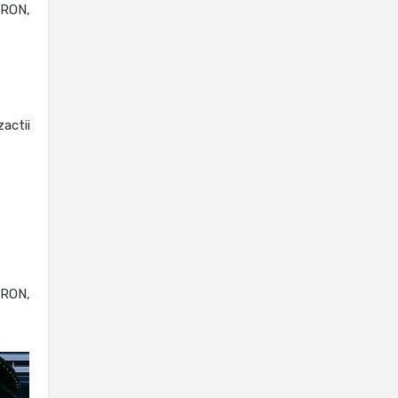
 RON,
actii
 RON,