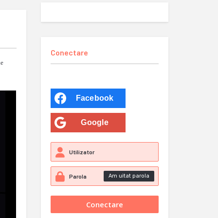
Conectare
ne
Facebook
Google
Am uitat parola