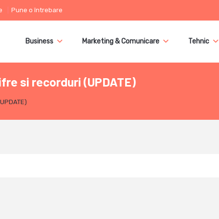
e
Pune o întrebare
Business
Marketing & Comunicare
Tehnic
fre si recorduri (UPDATE)
 (UPDATE)