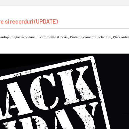
e si recorduri (UPDATE)
antaje magazin online
,
Evenimente & Stiri
,
Piata de comert electronic
,
Plati onli