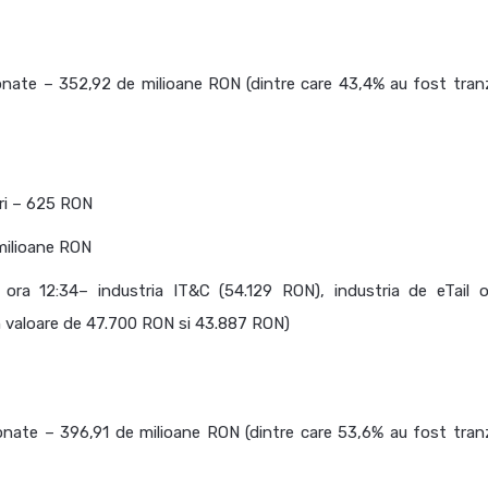
onate – 352,92 de milioane RON (dintre care 43,4% au fost tranz
ri – 625 RON
 milioane RON
 ora 12:34– industria IT&C (54.129 RON), industria de eTail 
 in valoare de 47.700 RON si 43.887 RON)
onate – 396,91 de milioane RON (dintre care 53,6% au fost tranz