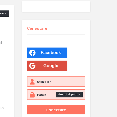
eaza
Conectare
il
Facebook
Google
Am uitat parola
l a