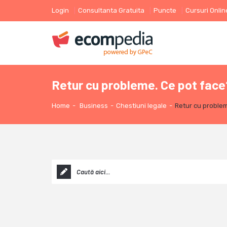
Login
Consultanta Gratuita
Puncte
Cursuri Onlin
Retur cu probleme. Ce pot face
Home
-
Business
-
Chestiuni legale
-
Retur cu proble