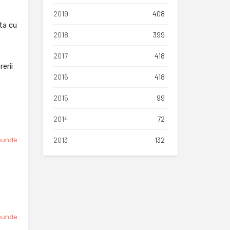
2019
408
lta cu
2018
399
2017
418
erii
2016
418
2015
99
2014
72
2013
132
punde
punde