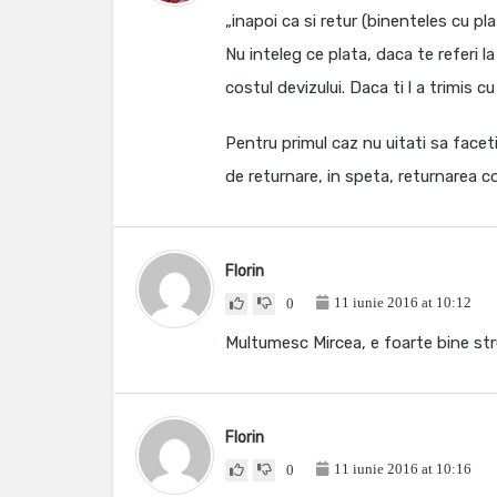
„inapoi ca si retur (binenteles cu pla
Nu inteleg ce plata, daca te referi la
costul devizului. Daca ti l a trimis cu
Pentru primul caz nu uitati sa faceti 
de returnare, in speta, returnarea co
Florin
11 iunie 2016 at 10:12
0
Multumesc Mircea, e foarte bine stru
Florin
11 iunie 2016 at 10:16
0