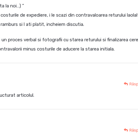
ta la noi…) ”
 costurile de expediere, i le scazi din contravaloarea returului laola
 ramburs si l ati platit, incheiem discutia.
un proces verbal si fotografii cu starea returului si finalizarea cerer
ntravalorii minus costurile de aducere la starea initiala.
Răs
cturat articolul.
Răs