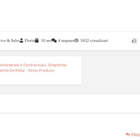
ice & Sales
Florin
10 ani
4 raspuns
1632 vizualizari
nilaterala A Contractului
,
Drepturile
antie De Retur
,
Retur Produse
Răs