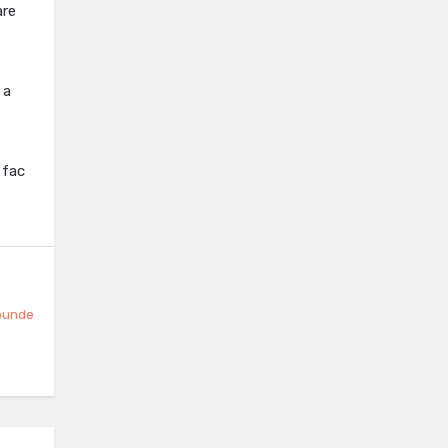
are
 a
 fac
punde