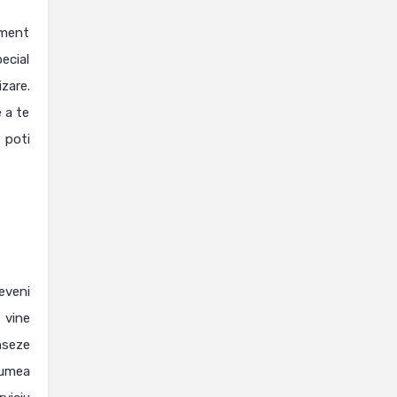
oment
pecial
izare.
 a te
 poti
eveni
 vine
nseze
 lumea