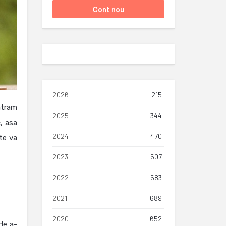
2026
215
ntram
2025
344
, asa
2024
470
te va
2023
507
2022
583
2021
689
2020
652
 de a-