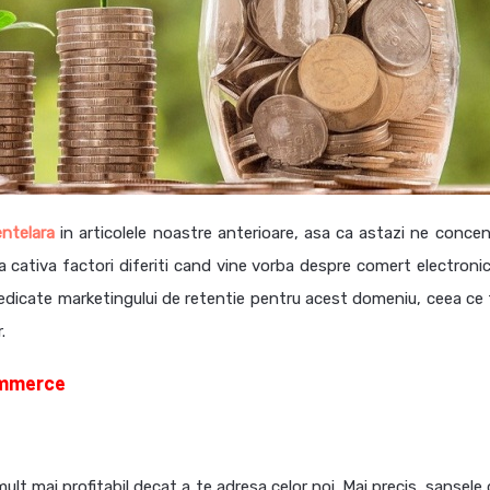
entelara
in articolele noastre anterioare, asa ca astazi ne conce
a cativa factori diferiti cand vine vorba despre comert electronic
dedicate marketingului de retentie pentru acest domeniu, ceea ce 
.
commerce
mult mai profitabil decat a te adresa celor noi. Mai precis, sansele