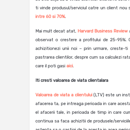
ti vinde produsul/serviciul catre un client nou
intre 60 si 70%
.
Mai mult decat atat,
Harvard Business Review
a
observat o crestere a profitului de 25-95%. C
achizitionezi unii noi – prin urmare, creste-
pastrarea clientilor, despre cum sa calculezi rata
care il poti gasi
aici
.
Iti cresti valoarea de viata clientalara
Valoarea de viata a clientului
(LTV) este un inst
afacerea ta, pe intreaga perioada in care acesta
el afacerii tale, in perioada de timp in care 
continua sa faca achizitii de produsele/servicii
astepta sa o castigi de la acesta in acea perioa