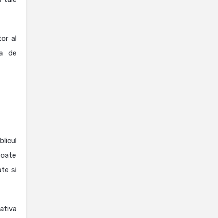
or al
ra de
blicul
toate
te si
ativa