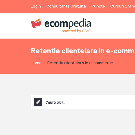
Login
Consultanta Gratuita
Puncte
Cursuri Onlin
Retentia clientelara in e-com
Home
-
Retentia clientelara in e-commerce