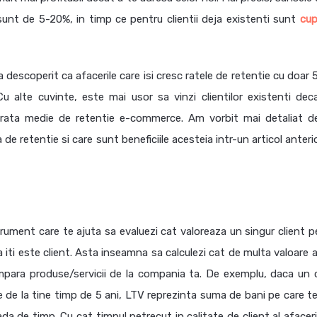
 sunt de 5-20%, in timp ce pentru clientii deja existenti sunt
cup
 descoperit ca afacerile care isi cresc ratele de retentie cu doar
u alte cuvinte, este mai usor sa vinzi clientilor existenti dec
ti rata medie de retentie e-commerce. Am vorbit mai detaliat d
 de retentie si care sunt beneficiile acesteia intr-un articol anteri
rument care te ajuta sa evaluezi cat valoreaza un singur client p
 iti este client. Asta inseamna sa calculezi cat de multa valoare 
cumpara produse/servicii de la compania ta. De exemplu, daca un c
le de la tine timp de 5 ani, LTV reprezinta suma de bani pe care te
da de timp. Cu cat timpul petrecut in calitate de client al afaceri