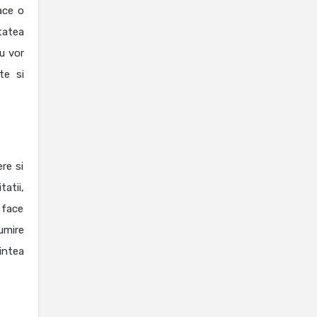
ace o
tatea
nu vor
te si
re si
atii,
 face
umire
intea