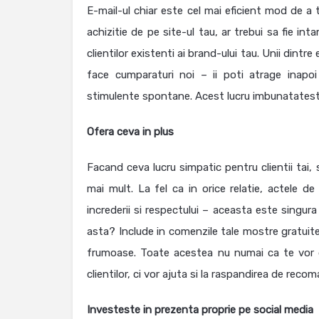
E-mail-ul chiar este cel mai eficient mod de a 
achizitie de pe site-ul tau, ar trebui sa fie i
clientilor existenti ai brand-ului tau. Unii dintr
face cumparaturi noi – ii poti atrage inapoi
stimulente spontane. Acest lucru imbunatateste r
Ofera ceva in plus
Facand ceva lucru simpatic pentru clientii tai,
mai mult. La fel ca in orice relatie, actele d
increderii si respectului – aceasta este singur
asta? Include in comenzile tale mostre gratuit
frumoase. Toate acestea nu numai ca te vor di
clientilor, ci vor ajuta si la raspandirea de re
Investeste in prezenta proprie pe social media