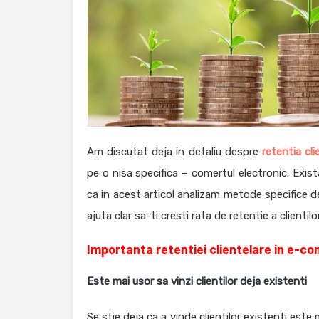
Am discutat deja in detaliu despre
retentia cli
pe o nisa specifica – comertul electronic. Exist
ca in acest articol analizam metode specifice 
ajuta clar sa-ti cresti rata de retentie a clientilor
Importanta
retentiei clientelare in e-
Este mai usor sa vinzi clientilor deja existenti
Se stie deja ca a vinde clientilor existenti este 