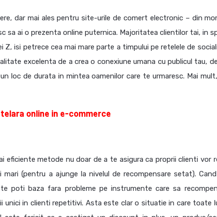
ere, dar mai ales pentru site-urile de comert electronic – din m
sc sa ai o prezenta online puternica. Majoritatea clientilor tai, in s
ei Z, isi petrece cea mai mare parte a timpului pe retelele de social
alitate excelenta de a crea o conexiune umana cu publicul tau, de
i un loc de durata in mintea oamenilor care te urmaresc. Mai mult,
entelara online in e-commerce
i eficiente metode nu doar de a te asigura ca proprii clienti vor r
mai mari (pentru a ajunge la nivelul de recompensare setat). Cand
, te poti baza fara probleme pe instrumente care sa recompe
unici in clienti repetitivi. Asta este clar o situatie in care toate