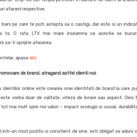
ri afacerii respective.
ani pe care te poti astepta sa o castigi, dar este si un indicat
cerea ta. O rata LTV mai mare inseamna ca acestia se bucu
re sa-ti sprijine afacerea.
ientelar, apasa
aici
.
promovare de brand, atragand astfel clienti noi
 clientilor online este crearea unei identitati de brand la care pu
 este vorba doar de calitate, viteza de livrare sau aspect. Desi 
t mai mult spre noi valori – impact ecologic si social, durabilita
l intr-un mod pozitiv si constient de sine, esti obligat sa aduni c