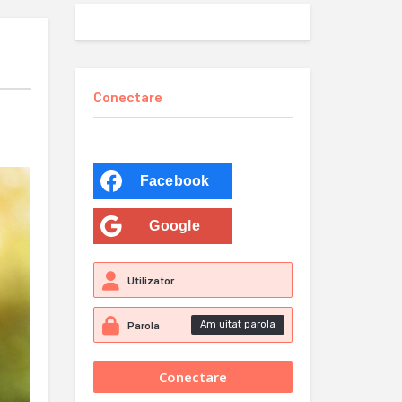
Conectare
Facebook
Google
Am uitat parola