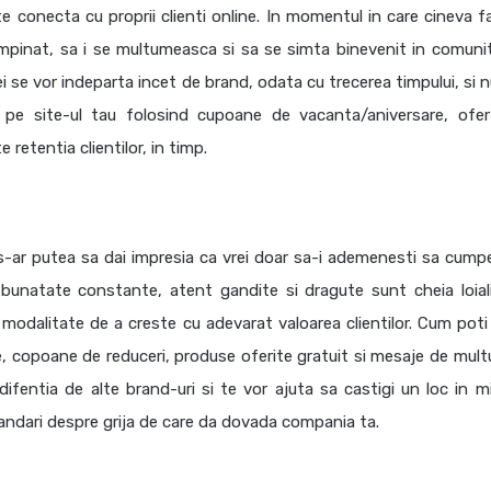
te conecta cu proprii clienti online. In momentul in care cineva f
ntampinat, sa i se multumeasca si sa se simta binevenit in comuni
e ei se vor indeparta incet de brand, odata cu trecerea timpului, si 
 pe site-ul tau folosind cupoane de vacanta/aniversare, ofer
etentia clientilor, in timp.
 s-ar putea sa dai impresia ca vrei doar sa-i ademenesti sa cumpe
e bunatate constante, atent gandite si dragute sunt cheia loialit
a modalitate de a creste cu adevarat valoarea clientilor. Cum poti
e, copoane de reduceri, produse oferite gratuit si mesaje de mult
fentia de alte brand-uri si te vor ajuta sa castigi un loc in m
comandari despre grija de care da dovada compania ta.