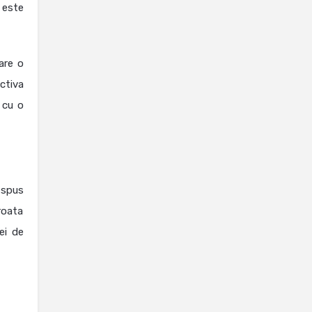
 este
are o
ctiva
 cu o
 spus
roata
ei de