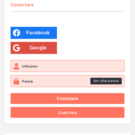
Conectare
Facebook
Google
Am uitat parola