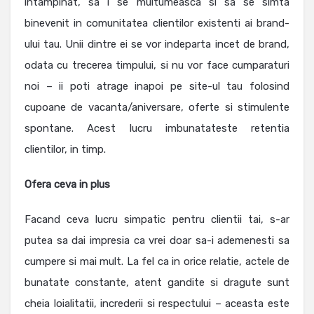
intampinat, sa i se multumeasca si sa se simta
binevenit in comunitatea clientilor existenti ai brand-
ului tau. Unii dintre ei se vor indeparta incet de brand,
odata cu trecerea timpului, si nu vor face cumparaturi
noi – ii poti atrage inapoi pe site-ul tau folosind
cupoane de vacanta/aniversare, oferte si stimulente
spontane. Acest lucru imbunatateste retentia
clientilor, in timp.
Ofera ceva in plus
Facand ceva lucru simpatic pentru clientii tai, s-ar
putea sa dai impresia ca vrei doar sa-i ademenesti sa
cumpere si mai mult. La fel ca in orice relatie, actele de
bunatate constante, atent gandite si dragute sunt
cheia loialitatii, increderii si respectului – aceasta este