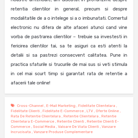
retentia clientilor in general, precum si despre
modalitatile de a o intelege si a o imbunatati. Comertul
electronic nu difera de alte afaceri atunci cand vine
vorba de pastrarea clientilor – trebuie sa investesti in
fericirea clientilor tai, sa te asiguri ca esti atenti la
detalii si sa pastrezi consecvent calitatea. Pune in
practica sfaturile si trucurile de mai sus si veti stimula
in cel mai scurt timp si garantat rata de retentie a
afacerii tale online!
Cross-Channel
,
E-Mail Marketing
,
Fidelitate Clientelara
,
Fidelitate Clienti
,
Fidelitate E-Commerce
,
LTV
,
Oferte Online
,
Rata De Retentie Clientelara
,
Retentie Clientelara
,
Retentie
Clientelara E-Commerce
,
Retentie Clienti
,
Retentie Clienti E-
Commerce
,
Social Media
,
Valoare De Viata Clienti
,
Vanzare
Incrucisata
,
Vanzare Produse Complementare