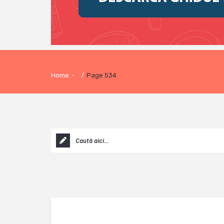
Home
-
/
Page 534