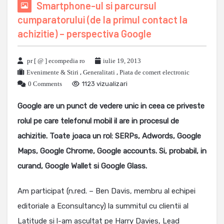
Smartphone-ul si parcursul
cumparatorului (de la primul contact la
achizitie) – perspectiva Google
pr [ @ ] ecompedia ro
iulie 19, 2013
Evenimente & Stiri
,
Generalitati
,
Piata de comert electronic
0 Comments
1123 vizualizari
Google are un punct de vedere unic in ceea ce priveste
rolul pe care telefonul mobil il are in procesul de
achizitie. Toate joaca un rol: SERPs, Adwords, Google
Maps, Google Chrome, Google accounts. Si, probabil, in
curand, Google Wallet si Google Glass.
Am participat (n.red. – Ben Davis, membru al echipei
editoriale a Econsultancy) la summitul cu clientii al
Latitude si l-am ascultat pe Harry Davies, Lead