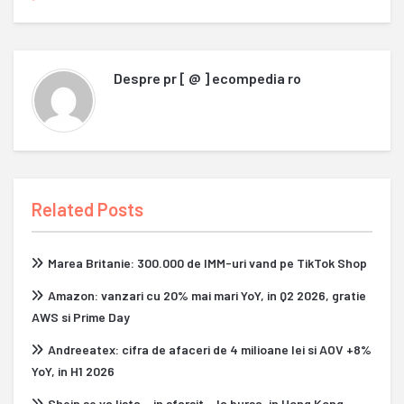
Despre
pr [ @ ] ecompedia ro
Related Posts
Marea Britanie: 300.000 de IMM-uri vand pe TikTok Shop
Amazon: vanzari cu 20% mai mari YoY, in Q2 2026, gratie
AWS si Prime Day
Andreeatex: cifra de afaceri de 4 milioane lei si AOV +8%
YoY, in H1 2026
Shein se va lista – in sfarsit – la bursa, in Hong Kong