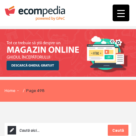
Home
-
/
Page 498
Caută