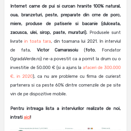
Internet carne de pui si curcan hranite 100% natural,
oua, branzeturi, peste, preparate din crne de porc,
miere, produse de patiserie si bacanie (dulceata,
zacusca, ulei, sirop, paste, muraturi).
Produsele sunt
livrate
in toata tara
, din toamana lui 2021. In interviul
de fata,
Victor Camarasoiu
(
foto
, Fondator
OgradaVerde.ro) ne-a povestit ca a pornit la drum cu o
investitie de 50.000 € (si a ajuns la
afaceri de 300.000
€, in 2020
), ca nu are probleme cu firma de curierat
partenera si ca peste 60% dintre comenzile de pe site
vin de pe dispozitive mobile.
Pentru intreaga lista a interviurilor realizate de noi,
intrati
aici
!