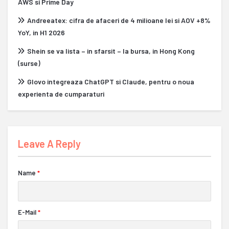
AWS si Prime Day
Andreeatex: cifra de afaceri de 4 milioane lei si AOV +8%
YoY, in H1 2026
Shein se va lista – in sfarsit – la bursa, in Hong Kong
(surse)
Glovo integreaza ChatGPT si Claude, pentru o noua
experienta de cumparaturi
Leave A Reply
Name
*
E-Mail
*