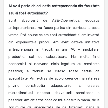
Ai avut parte de educatie antreprenoriala din facultate
sau ai fost autodidact?
Sunt absolvent de ASE-Cibernetica, educatia
anteprenorianala nu facea partea din curricula la acea
vreme. Pot spune ca am fost autodidact si am invatat
din experientele proprii. Am avut cateva initiative
antreprenoriale in trecut, in anii ’90 – imobiliare,
productie, sali de calculatoare. Mai mult, fiind
economist si neavand nicio legatura cu cresterea
pasarilor, a trebuit sa citesc toate cartile de
specialitate. Am extras de acolo ceea ce ma interesa
privind constructia adaposturilor si crearea
microclimatului necesar dezvoltarii sanatoase a
pasarilor. Am citit tot ceea ce mi-a cazut in mana, de la
forumurile de specialitate de pe Internet, pana la