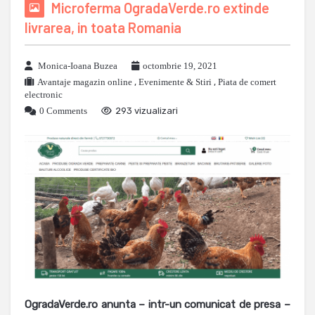
Microferma OgradaVerde.ro extinde
livrarea, in toata Romania
Monica-Ioana Buzea
octombrie 19, 2021
Avantaje magazin online
,
Evenimente & Stiri
,
Piata de comert
electronic
0 Comments
293 vizualizari
OgradaVerde.ro anunta – intr-un comunicat de presa –