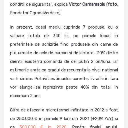
conditii de siguranta”, explica
Victor
Camarasoiu
(
foto
,
Fondator OgradaVerde.ro).
In prezent, cosul mediu cuprinde 7 produse, cu o
valoare totala de 340 lei, pe primele locuri in
preferintele de achizitie fiind produsele din carne de
pui, urmate de cele de curcan si de lactate. 30% dintre
clientii existenti comanda de cel putin 2 ori/luna, iar
estimarile arata ca gradul de recurenta la nivel national
va fi similar. Potrivit estimarilor curente, livrarile in tara
vor ajunge sa reprezinte peste 40% din total, in
maximum 2 ani.
Cifra de afaceri a microfermei infiintate in 2012 a fost
de 250.000 € in primele 9 luni din 2021 (+20% YoY) si
de
300.000 € in 2020
. Pentru finalul anului,