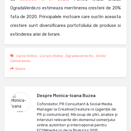
OgradaVerde.ro estimeaza mentinerea cresterii de 20%
fata de 2020. Principalele motoare care sustin aceasta
crestere sunt diversificarea portofoliului de produse si
extinderea ariei de livrare.
Carne Online
,
Livrare Online
,
Ogradaverde.ro
,
Victor
Camarasoiu
Share
Despre
Monica-Ioana Buzea
Cofondator, PR Consultant & Social Media
Manager la CreativeCreature.ro (agenție de
PR și comunicare). Mă ocup de ştiri, analize și
interviuri relevante din domeniul comerţului
online autohton şi internaţional pentru
ECOMpedia.ro de la finalul lui 2015.