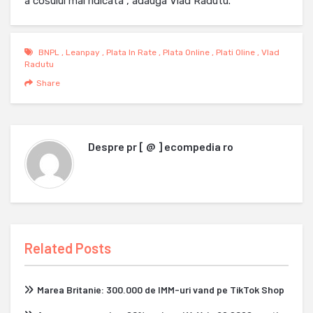
a cosului mai ridicata”, adauga Vlad Radutu.
BNPL
,
Leanpay
,
Plata In Rate
,
Plata Online
,
Plati Oline
,
Vlad
Radutu
Share
Despre
pr [ @ ] ecompedia ro
Related Posts
Marea Britanie: 300.000 de IMM-uri vand pe TikTok Shop