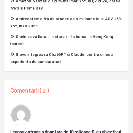
Amazon: vanzari cu 20% mai mari YoY, in Q2 2026, gratie
AWS si Prime Day
Andreeatex: cifra de afaceri de 4 milioane lei si AOV +8%
YoY, in H1 2026
Shein se va lista – in sfarsit – la bursa, in Hong Kong
(surse)
Glovo integreaza ChatGPT si Claude, pentru o noua
experienta de cumparaturi
Comentarii (
)
2
Leanpay atrage o finantare de 10 milioane €, cu obiectivul