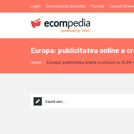
Login
Consultanta Gratuita
Puncte
Cursuri Onlin
Europa: publicitatea online a cr
Home
-
Europa: publicitatea online a crescut cu 12,3% Y