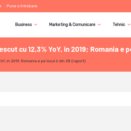
e
Pune o întrebare
Business
Marketing & Comunicare
Tehnic
escut cu 12,3% YoY, in 2019; Romania e pe
oY, in 2019; Romania e pe locul 6 din 28 (raport)