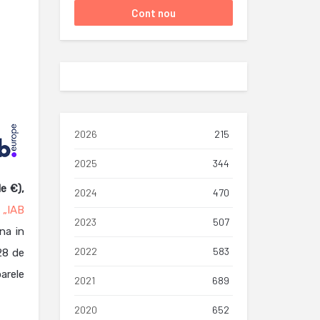
2026
215
2025
344
e €),
2024
470
a
„IAB
2023
507
na in
2022
583
28 de
oarele
2021
689
2020
652