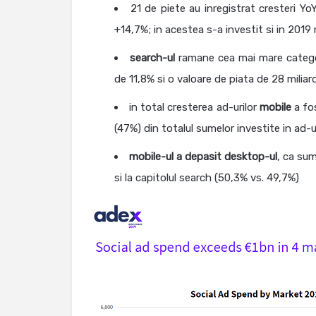
21 de piete au inregistrat cresteri Yo
+14,7%; in acestea s-a investit si in 2019
search-ul
ramane cea mai mare categori
de 11,8% si o valoare de piata de 28 miliar
in total cresterea ad-urilor
mobile
a fo
(47%) din totalul sumelor investite in ad-ur
mobile-ul a depasit desktop-ul
, ca sum
si la capitolul search (50,3% vs. 49,7%)