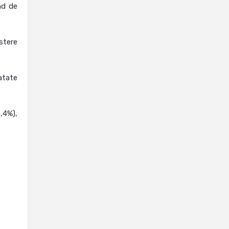
nd de
stere
atate
5,4%),