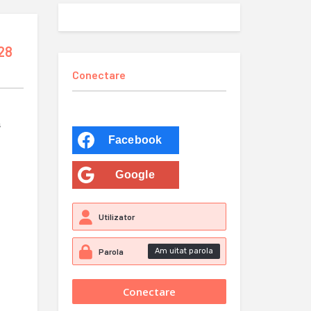
 28
Conectare
s
Facebook
Google
Am uitat parola