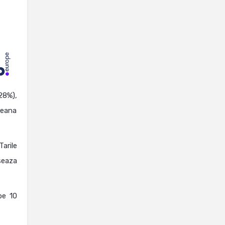
28%),
peana
Tarile
seaza
pe 10