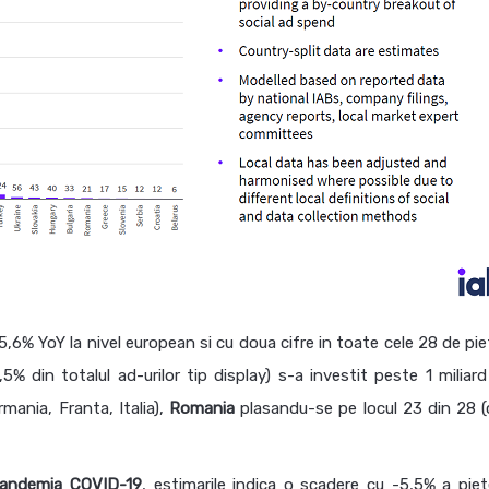
,6% YoY la nivel european si cu doua cifre in toate cele 28 de pie
5% din totalul ad-urilor tip display) s-a investit peste 1 miliard
rmania, Franta, Italia),
Romania
plasandu-se pe locul 23 din 28 (
andemia COVID-19
, estimarile indica o scadere cu -5,5% a piet