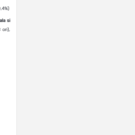
0,4%)
la si
 ori),