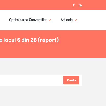
Optimizarea Conversiilor
Articole
 locul 6 din 28 (raport)
Caută