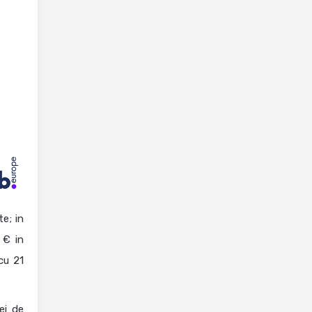
te; in
 € in
cu 21
ei de