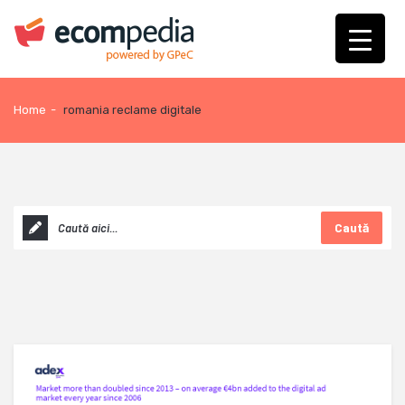
Home
-
romania reclame digitale
Caută