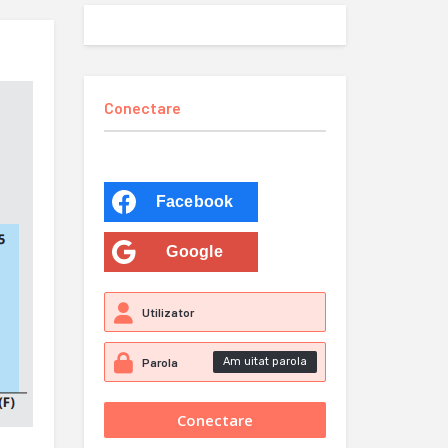
Conectare
Facebook
Google
Am uitat parola