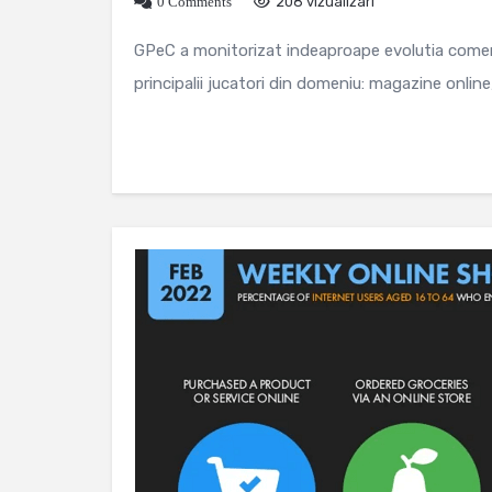
0 Comments
208 vizualizari
GPeC a monitorizat indeaproape evolutia comer
principalii jucatori din domeniu: magazine onlin