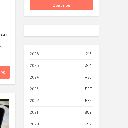
izari
n
2026
215
2025
344
ing
2024
470
2023
507
2022
583
2021
689
2020
652