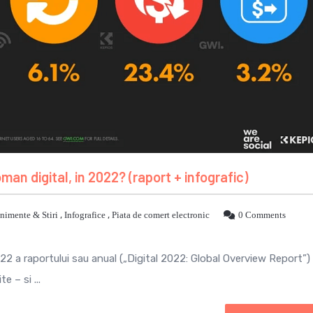
man digital, in 2022? (raport + infografic)
nimente & Stiri
,
Infografice
,
Piata de comert electronic
0 Comments
22 a raportului sau anual („Digital 2022: Global Overview Report”)
e – si ...