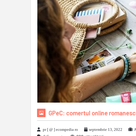
GPeC: comertul online romanesc 
pr [ @ ] ecompedia ro
septembrie 13, 2022
A