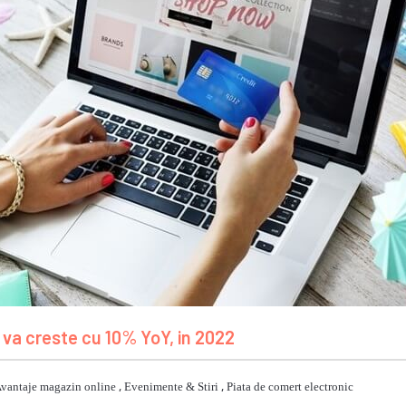
va creste cu 10% YoY, in 2022
vantaje magazin online
,
Evenimente & Stiri
,
Piata de comert electronic