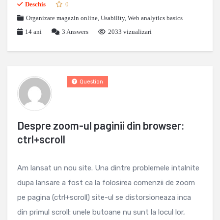
Deschis
0
Organizare magazin online
,
Usability
,
Web analytics basics
14 ani
3
Answers
2033 vizualizari
Question
Despre zoom-ul paginii din browser:
ctrl+scroll
Am lansat un nou site. Una dintre problemele intalnite
dupa lansare a fost ca la folosirea comenzii de zoom
pe pagina (ctrl+scroll) site-ul se distorsioneaza inca
din primul scroll: unele butoane nu sunt la locul lor,