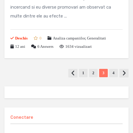
incercand si eu diverse promovari am observat ca
multe dintre ele au efecte ...
Deschis
0
Analiza campaniilor
,
Generalitati
12 ani
6
Answers
1634 vizualizari
1
2
3
4
Conectare