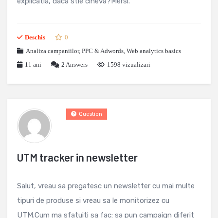
explicatia, daca stie cineva?Mersi.
Deschis
0
Analiza campaniilor
,
PPC & Adwords
,
Web analytics basics
11 ani
2
Answers
1598 vizualizari
Question
UTM tracker in newsletter
Salut, vreau sa pregatesc un newsletter cu mai multe
tipuri de produse si vreau sa le monitorizez cu
UTM.Cum ma sfatuiti sa fac: sa pun campaign diferit