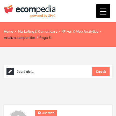
Home
-
Marketing & Comunicare
-
KPI-uri & Web Analytics
-
Analiza campaniilor
/
Page 3
Caută
Question