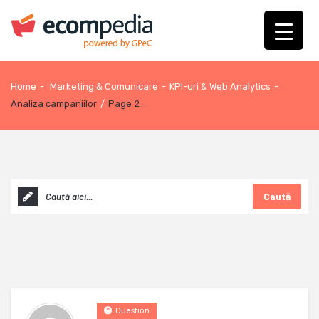
Home
-
Marketing & Comunicare
-
KPI-uri & Web Analytics
-
Analiza campaniilor
/
Page 2
Caută
Question