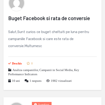
Buget Facebook si rata de conversie
Salut,Sunt curios ce buget cheltuiti pe luna pentru
campaniile Facebook si care este rata de
conversie.Multumesc
Deschis
0
Analiza campaniilor
,
Campanii in Social Media
,
Key
Performance Indicators
10 ani
1
raspuns
1982 vizualizari
Question