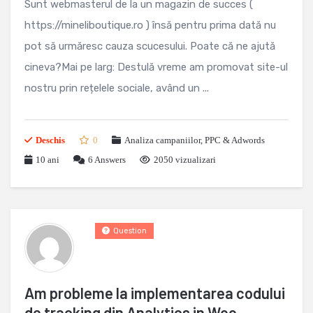
Sunt webmasterul de la un magazin de succes (
https://mineliboutique.ro ) însă pentru prima dată nu
pot să urmăresc cauza scucesului. Poate că ne ajută
cineva?Mai pe larg: Destulă vreme am promovat site-ul
nostru prin rețelele sociale, având un ...
Deschis
0
Analiza campaniilor
,
PPC & Adwords
10 ani
6
Answers
2050 vizualizari
Question
Am probleme la implementarea codului
de tracking din Analytics in Woo