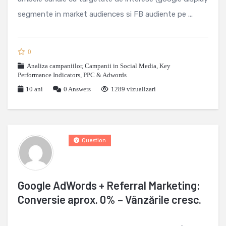
segmente in market audiences si FB audiente pe ...
0
Analiza campaniilor
,
Campanii in Social Media
,
Key
Performance Indicators
,
PPC & Adwords
10 ani
0
Answers
1289 vizualizari
Question
Google AdWords + Referral Marketing:
Conversie aprox. 0% – Vânzările cresc.