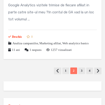
Google Analytics vizitele trimise de fiecare afiliat in
parte catre site-ul meu ?In contul de GA vad la un loc
tot volumul ...
Deschis
0
Analiza campaniilor
,
Marketing afiliat
,
Web analytics basics
11 ani
1
raspuns
1257 vizualizari
1
2
3
4