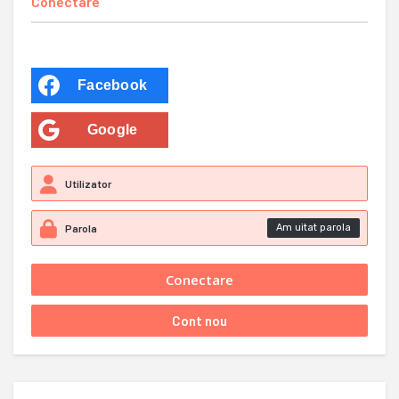
Conectare
Facebook
Google
Am uitat parola