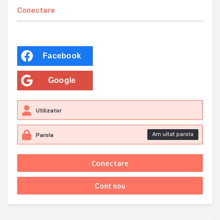
Conectare
Facebook
Google
Am uitat parola