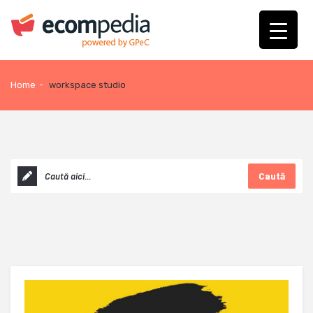
Home
-
workspace studio
Caută