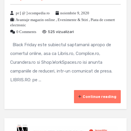
pr [ @ ] ecompedia ro
noiembrie 9, 2020
Avantaje magazin online
,
Evenimente & Stiri
,
Piata de comert
electronic
0 Comments
525 vizualizari
Black Friday este subiectul saptamanii apropo de
comertul online, asa ca Libris.ro, Complice.ro,
Curandera.ro si Shop.WorkSpaces.ro isi anunta
campaniile de reduceri, intr-un comunicat de presa.
LIBRIS.RO: pe ...
Continue reading