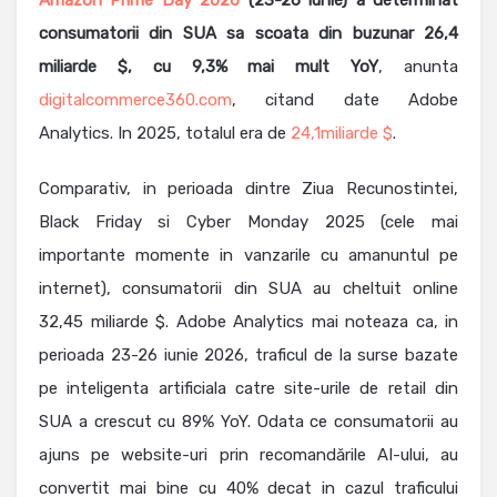
Amazon Prime Day 2026
(23-26 iunie) a determinat
consumatorii din SUA sa scoata din buzunar 26,4
miliarde $, cu 9,3% mai mult YoY
, anunta
digitalcommerce360.com
, citand date Adobe
Analytics. In 2025, totalul era de
24,1miliarde $
.
Comparativ, in perioada dintre Ziua Recunostintei,
Black Friday si Cyber Monday 2025 (cele mai
importante momente in vanzarile cu amanuntul pe
internet), consumatorii din SUA au cheltuit online
32,45 miliarde $. Adobe Analytics mai noteaza ca, in
perioada 23-26 iunie 2026, traficul de la surse bazate
pe inteligenta artificiala catre site-urile de retail din
SUA a crescut cu 89% YoY. Odata ce consumatorii au
ajuns pe website-uri prin recomandările AI-ului, au
convertit mai bine cu 40% decat in cazul traficului