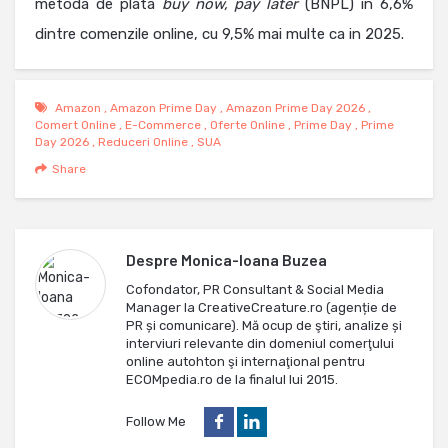
metoda de plata
buy now, pay later
(BNPL) in 6,6%
dintre comenzile online, cu 9,5% mai multe ca in 2025.
Amazon
,
Amazon Prime Day
,
Amazon Prime Day 2026
,
Comert Online
,
E-Commerce
,
Oferte Online
,
Prime Day
,
Prime
Day 2026
,
Reduceri Online
,
SUA
Share
Despre
Monica-Ioana Buzea
Cofondator, PR Consultant & Social Media
Manager la CreativeCreature.ro (agenție de
PR și comunicare). Mă ocup de ştiri, analize și
interviuri relevante din domeniul comerţului
online autohton şi internaţional pentru
ECOMpedia.ro de la finalul lui 2015.
Follow Me