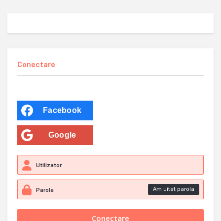
Conectare
Facebook
Google
Am uitat parola