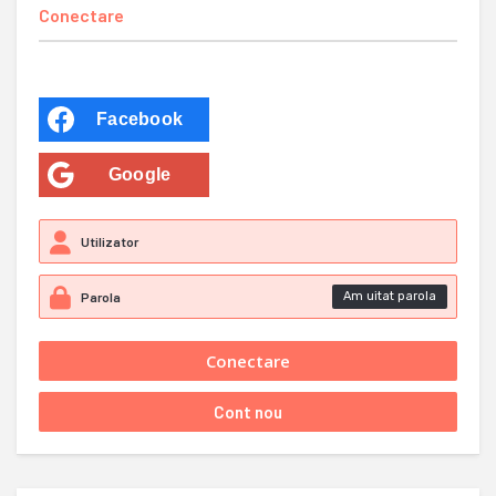
Conectare
Facebook
Google
Am uitat parola