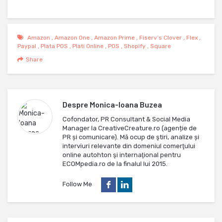
Amazon
,
Amazon One
,
Amazon Prime
,
Fiserv’s Clover
,
Flex
,
Paypal
,
Plata POS
,
Plati Online
,
POS
,
Shopify
,
Square
Share
Despre
Monica-Ioana Buzea
Cofondator, PR Consultant & Social Media
Manager la CreativeCreature.ro (agenție de
PR și comunicare). Mă ocup de ştiri, analize și
interviuri relevante din domeniul comerţului
online autohton şi internaţional pentru
ECOMpedia.ro de la finalul lui 2015.
Follow Me