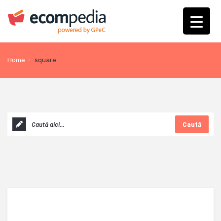
Home
-
square
Caută