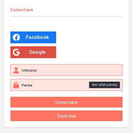
Conectare
Facebook
Google
Am uitat parola